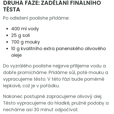
DRUHÁ FÁZE: ZADĚLÁNÍ FINÁLNÍHO
TĚSTA
Po odležení poolishe přidáme:
400 ml vody
25 g soli
700 g mouky
10 g kvalitního extra panenského olivového
oleje
Do vyzrálého poolishe nejprve přilijeme vodu a
dobře promícháme. Přidáme sůl, poté mouku a
vypracujeme těsto. V této fázi bude poměrně
lepkavé, což je v pořádku.
Nakonec postupně zapracujeme olivový olej.
Těsto vypracujeme do hladké, pružné podoby a
necháme asi 30 minut odpočívat.