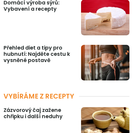
Domácí výroba sýrů:
Vybavení a recepty
Přehled diet a tipy pro
hubnutí: Najděte cestu k
vysněné postavě
VYBÍRÁME Z RECEPTY
Zázvorový čaj zažene
chřipku i další neduhy