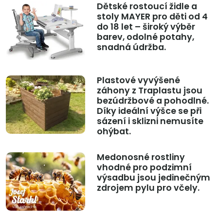
Dětské rostoucí židle a
stoly MAYER pro děti od 4
do 18 let – široký výběr
barev, odolné potahy,
snadná údržba.
Plastové vyvýšené
záhony z Traplastu jsou
bezúdržbové a pohodlné.
Díky ideální výšce se při
sázení i sklizni nemusíte
ohýbat.
Medonosné rostliny
vhodné pro podzimní
výsadbu jsou jedinečným
zdrojem pylu pro včely.