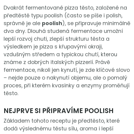
Dvakrát fermentované pizza těsto, založené na
předtěstě typu poolish (často se píše i polish,
správně je ale
poolish
), se připravuje minimálně
dva dny. Dlouhá studená fermentace umožní
lepší rozvoj chuti, zlepší strukturu těsta a
výsledkem je pizza s křupavými okraji,
vzdušným středem a typickou chutí, kterou
známe z dobrých italských pizzerií. Právě
fermentace, nikoli jen kynutí, je zde klíčové slovo
– nejde pouze o nakynutí objemu, ale o pomalý
proces, při kterém kvasinky a enzymy proměňují
těsto.
NEJPRVE SI PŘIPRAVÍME POOLISH
Základem tohoto receptu je předtěsto, které
dodá výslednému těstu sílu, aroma i lepší