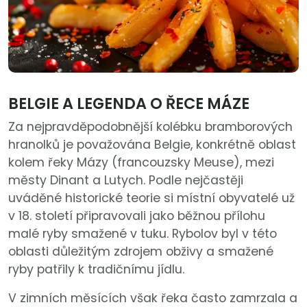
BELGIE A LEGENDA O ŘECE MÁZE
Za nejpravděpodobnější kolébku bramborových
hranolků je považována Belgie, konkrétně oblast
kolem řeky Mázy (francouzsky Meuse), mezi
městy Dinant a Lutych. Podle nejčastěji
uváděné historické teorie si místní obyvatelé už
v 18. století připravovali jako běžnou přílohu
malé ryby smažené v tuku. Rybolov byl v této
oblasti důležitým zdrojem obživy a smažené
ryby patřily k tradičnímu jídlu.
V zimních měsících však řeka často zamrzala a