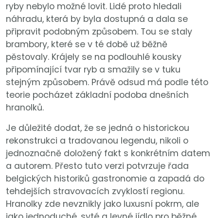
ryby nebylo možné lovit. Lidé proto hledali
náhradu, která by byla dostupná a dala se
připravit podobným způsobem. Tou se staly
brambory, které se v té době už běžně
pěstovaly. Krájely se na podlouhlé kousky
připomínající tvar ryb a smažily se v tuku
stejným způsobem. Právě odsud má podle této
teorie pocházet základní podoba dnešních
hranolků.
Je důležité dodat, že se jedná o historickou
rekonstrukci a tradovanou legendu, nikoli o
jednoznačně doložený fakt s konkrétním datem
a autorem. Přesto tuto verzi potvrzuje řada
belgických historiků gastronomie a zapadá do
tehdejších stravovacích zvyklostí regionu.
Hranolky zde nevznikly jako luxusní pokrm, ale
jako jednoduché, syté a levné jídlo pro běžné