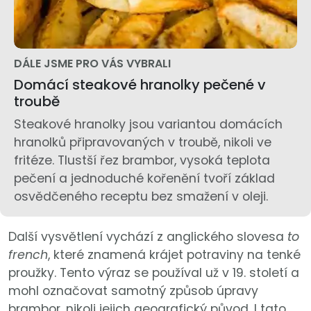
DÁLE JSME PRO VÁS VYBRALI
Domácí steakové hranolky pečené v
troubě
Steakové hranolky jsou variantou domácích
hranolků připravovaných v troubě, nikoli ve
fritéze. Tlustší řez brambor, vysoká teplota
pečení a jednoduché kořenění tvoří základ
osvědčeného receptu bez smažení v oleji.
Další vysvětlení vychází z anglického slovesa
to
french
, které znamená krájet potraviny na tenké
proužky. Tento výraz se používal už v 19. století a
mohl označovat samotný způsob úpravy
brambor, nikoli jejich geografický původ. I tato