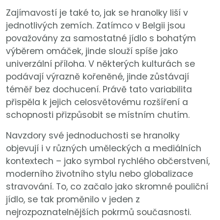
Zajímavostí je také to, jak se hranolky liší v
jednotlivých zemích. Zatímco v Belgii jsou
považovány za samostatné jídlo s bohatým
výběrem omáček, jinde slouží spíše jako
univerzální příloha. V některých kulturách se
podávají výrazně kořeněné, jinde zůstávají
téměř bez dochucení. Právě tato variabilita
přispěla k jejich celosvětovému rozšíření a
schopnosti přizpůsobit se místním chutím.
Navzdory své jednoduchosti se hranolky
objevují i v různých uměleckých a mediálních
kontextech – jako symbol rychlého občerstvení,
moderního životního stylu nebo globalizace
stravování. To, co začalo jako skromné pouliční
jídlo, se tak proměnilo v jeden z
nejrozpoznatelnějších pokrmů současnosti.