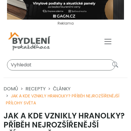
Reklama
DOMŮ
RECEPTY
ČLÁNKY
JAK A KDE VZNIKLY HRANOLKY? PŘÍBĚH NEJROZŠÍŘENĚJŠÍ
PŘÍLOHY SVĚTA
JAK A KDE VZNIKLY HRANOLKY?
PŘÍBĚH NEJROZŠÍŘENĚJŠÍ