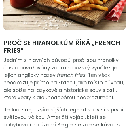
PROČ SE HRANOLKŮM ŘÍKÁ „FRENCH
FRIES“
Jedním z hlavních důvodů, proč jsou hranolky
často považovány za francouzský vynález, je
jejich anglický název
french fries
. Ten však
neodkazuje přímo na Francii jako místo původu,
ale spíše na jazykové a historické souvislosti,
které vedly k dlouhodobému nedorozumění.
Jedna z nejrozšířenějších legend souvisí s první
světovou válkou. Američtí vojáci, kteří se
pohybovali na území Belgie, se zde setkávali s