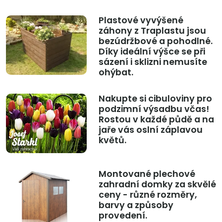
Plastové vyvýšené
záhony z Traplastu jsou
bezúdržbové a pohodlné.
Díky ideální výšce se při
sázení i sklizni nemusíte
ohýbat.
Nakupte si cibuloviny pro
podzimní výsadbu včas!
Rostou v každé půdě a na
jaře vás oslní záplavou
květů.
Montované plechové
zahradní domky za skvělé
ceny - různé rozměry,
barvy a způsoby
provedení.