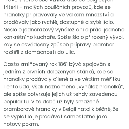
friterií – malých pouličních provozů, kde se
hranolky připravovaly ve velkém množství a
prodávaly jako rychlé, dostupné a syté jídlo.
Nešlo o jednorázový vynález ani o práci jednoho
konkrétního kuchaře. Spíše šlo o přirozený vývoj,
kdy se osvědčený způsob přípravy brambor
rozšířil z domácností do ulic.
Často zmiňovaný rok 1861 bývá spojován s
jedním z prvních doložených stánků, kde se
hranolky prodávaly cíleně a ve větším měřítku.
Tento údaj však neznamená „vynález hranolků“,
ale spíše potvrzuje jejich už tehdy zavedenou
popularitu. V té době už byly smažené
bramborové hranolky v Belgii natolik běžné, že
se vyplatilo je prodávat samostatně jako
hotový pokrm.