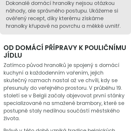
Dokonalé domácí hranolky nejsou otázkou
náhody, ale správného postupu. Ukážeme si
ověřený recept, díky kterému získáme
hranolky křupavé na povrchu a měkké uvnitř.
OD DOMÁCÍ PŘÍPRAVY K POULIČNÍMU
JÍDLU
Zatímco původ hranolků je spojený s domácí
kuchyní a každodenním vařením, jejich
skutečný rozmach nastal až ve chvíli, kdy se
přesunuly do veřejného prostoru. V průběhu 19.
století se v Belgii začaly objevovat první stánky
specializované na smažené brambory, které se
postupně staly nedílnou součástí městského
života.
Právě v této době vzniká tradice belgických