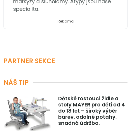
markýzy a slunolamy. Atypy jsou naše
specialita.
Reklama
PARTNER SEKCE
NÁŠ TIP
Dětské rostoucí židle a
stoly MAYER pro děti od 4
do 18 let – široký výběr
barev, odolné potahy,
snadná údržba.