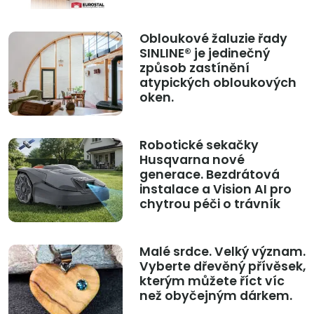
Obloukové žaluzie řady
SINLINE® je jedinečný
způsob zastínění
atypických obloukových
oken.
Robotické sekačky
Husqvarna nové
generace. Bezdrátová
instalace a Vision AI pro
chytrou péči o trávník
Malé srdce. Velký význam.
Vyberte dřevěný přívěsek,
kterým můžete říct víc
než obyčejným dárkem.