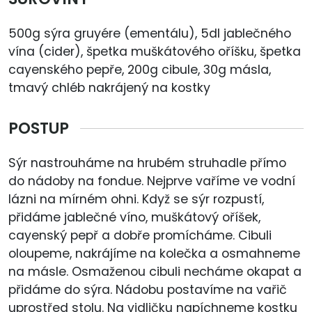
500g sýra gruyére (ementálu), 5dl jablečného
vína (cider), špetka muškátového oříšku, špetka
cayenského pepře, 200g cibule, 30g másla,
tmavý chléb nakrájený na kostky
POSTUP
Sýr nastrouháme na hrubém struhadle přímo
do nádoby na fondue. Nejprve vaříme ve vodní
lázni na mírném ohni. Když se sýr rozpustí,
přidáme jablečné víno, muškátový oříšek,
cayenský pepř a dobře promícháme. Cibuli
oloupeme, nakrájíme na kolečka a osmahneme
na másle. Osmaženou cibuli necháme okapat a
přidáme do sýra. Nádobu postavíme na vařič
uprostřed stolu. Na vidličku napíchneme kostku