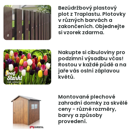
Bezúdržbový plastový
plot z Traplastu. Plotovky
v různých barvách a
zakončeních. Objednejte
si vzorek zdarma.
Nakupte si cibuloviny pro
podzimní výsadbu včas!
Rostou v každé půdě a na
jaře vás oslní záplavou
květů.
Montované plechové
zahradní domky za skvělé
ceny - různé rozměry,
barvy a způsoby
provedení.