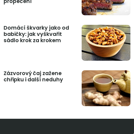
propečení
Domácí škvarky jako od
babičky: jak vyškvařit
sádlo krok za krokem
Zázvorový čaj zažene
chřipku i další neduhy