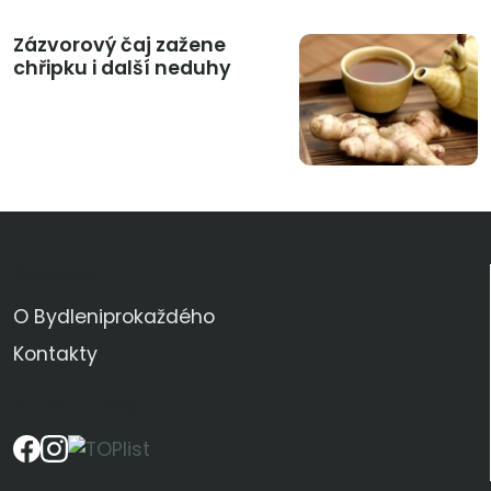
Zázvorový čaj zažene
chřipku i další neduhy
KDO JSME
O Bydleniprokaždého
Kontakty
SLEDUJTE NÁS