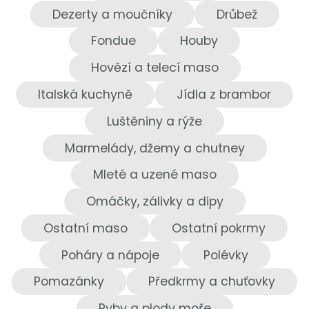
Dezerty a moučníky
Drůbež
Fondue
Houby
Hovězí a telecí maso
Italská kuchyně
Jídla z brambor
Luštěniny a rýže
Marmelády, džemy a chutney
Mleté a uzené maso
Omáčky, zálivky a dipy
Ostatní maso
Ostatní pokrmy
Poháry a nápoje
Polévky
Pomazánky
Předkrmy a chuťovky
Ryby a plody moře