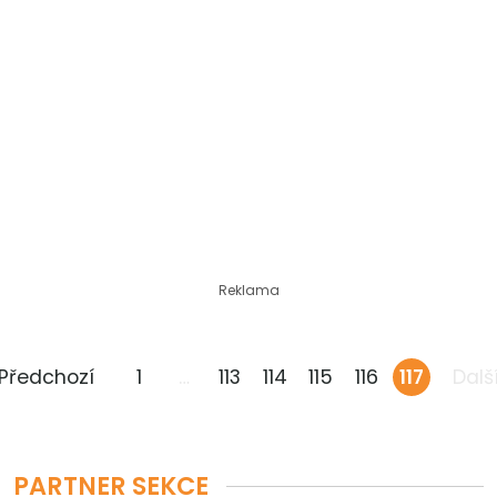
Reklama
 Předchozí
1
…
113
114
115
116
117
Další
PARTNER SEKCE