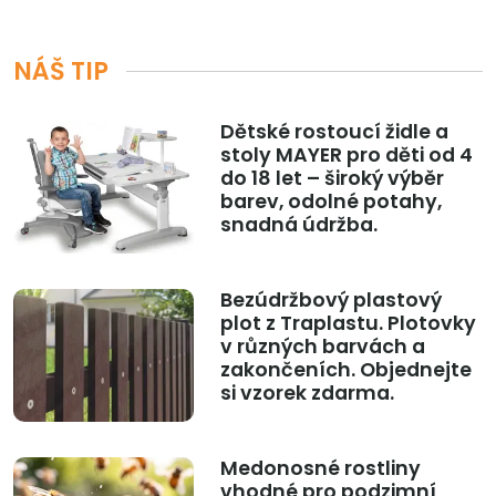
NÁŠ TIP
Dětské rostoucí židle a
stoly MAYER pro děti od 4
do 18 let – široký výběr
barev, odolné potahy,
snadná údržba.
Bezúdržbový plastový
plot z Traplastu. Plotovky
v různých barvách a
zakončeních. Objednejte
si vzorek zdarma.
Medonosné rostliny
vhodné pro podzimní