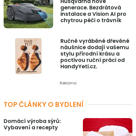
Husqvarna nové
generace. Bezdrátová
instalace a Vision AI pro
chytrou péči o trávník
Ručně vyráběné dřevěné
náušnice dodají vašemu
stylu přírodní krásu a
poctivou ruční práci od
HandyYeti.cz.
Reklama
TOP ČLÁNKY O BYDLENÍ
Domácí výroba sýrů:
Vybavení a recepty