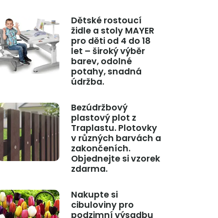
Dětské rostoucí
židle a stoly MAYER
pro děti od 4 do 18
let – široký výběr
barev, odolné
potahy, snadná
údržba.
Bezúdržbový
plastový plot z
Traplastu. Plotovky
v různých barvách a
zakončeních.
Objednejte si vzorek
zdarma.
Nakupte si
cibuloviny pro
podzimní výsadbu