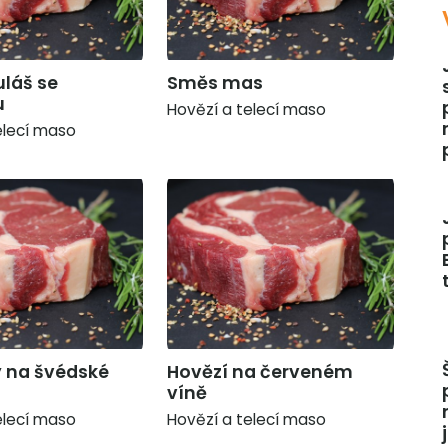
uláš se
Směs mas
u
Hovězí a telecí maso
elecí maso
 na švédské
Hovězí na červeném
víně
elecí maso
Hovězí a telecí maso