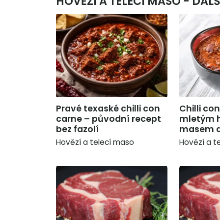
HOVĚZÍ A TELECÍ MASO - DALŠ
Pravé texaské chilli con
Chilli co
carne – původní recept
mletým 
bez fazolí
masem a
Hovězí a telecí maso
Hovězí a t