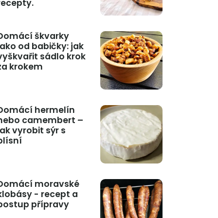
recepty.
Domácí škvarky
jako od babičky: jak
vyškvařit sádlo krok
za krokem
Domácí hermelín
nebo camembert –
jak vyrobit sýr s
plísní
Domácí moravské
klobásy - recept a
postup přípravy