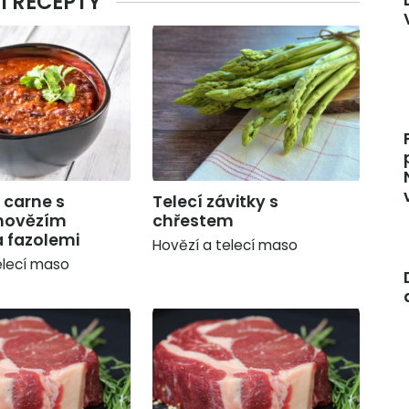
Í RECEPTY
n carne s
Telecí závitky s
hovězím
chřestem
 fazolemi
Hovězí a telecí maso
elecí maso