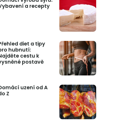
Domácí výroba sýrů:
Vybavení a recepty
Přehled diet a tipy
pro hubnutí:
Najděte cestu k
vysněné postavě
Domácí uzení od A
do Z