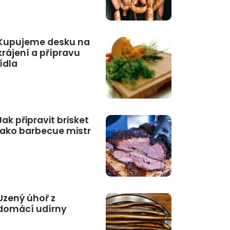
Kupujeme desku na
krájení a přípravu
jídla
Jak připravit brisket
jako barbecue mistr
Uzený úhoř z
domácí udírny