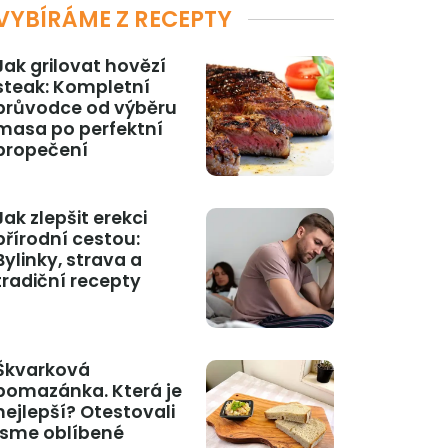
VYBÍRÁME Z RECEPTY
Jak grilovat hovězí
steak: Kompletní
průvodce od výběru
masa po perfektní
propečení
Jak zlepšit erekci
přírodní cestou:
Bylinky, strava a
tradiční recepty
Škvarková
pomazánka. Která je
nejlepší? Otestovali
jsme oblíbené