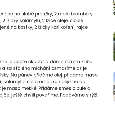
ného na slabé proužky, 2 malé brambory
2 lžičky solamylu, 2 lžíce oleje, cibule
né na kostky, 2 lžičky kari koření, rajče
me je dobře okapat a dáme bokem. Cibuli
u a za stálého míchání osmažíme až je
isky. Na pánev přidáme olej, přidáme maso
r, solamyl a sůl a omáčku nalijeme do
 je maso měkké. Přidáme směs cibule a
ajče. ještě chvíli povaříme. Podáváme s rýží.