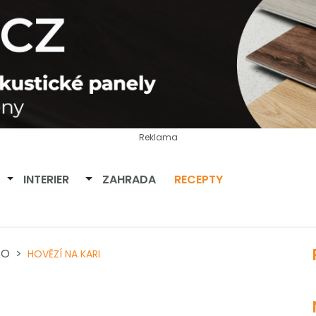
Reklama
Přepnout dropdown
Přepnout dropdown
INTERIER
ZAHRADA
RECEPTY
SO
HOVĚZÍ NA KARI