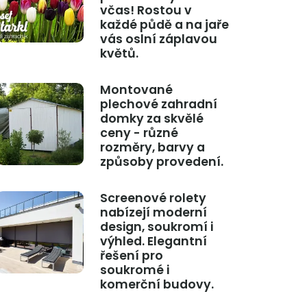
včas! Rostou v
každé půdě a na jaře
vás oslní záplavou
květů.
Montované
plechové zahradní
domky za skvělé
ceny - různé
rozměry, barvy a
způsoby provedení.
Screenové rolety
nabízejí moderní
design, soukromí i
výhled. Elegantní
řešení pro
soukromé i
komerční budovy.