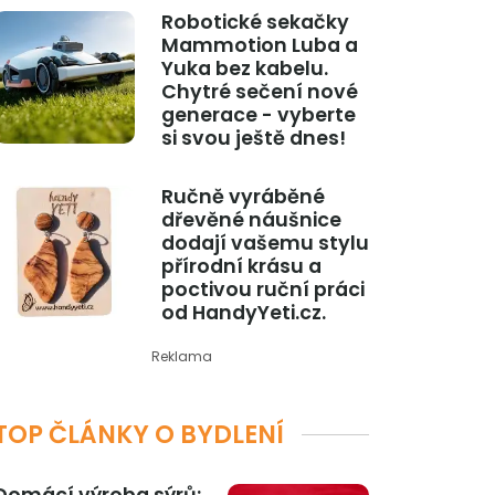
Robotické sekačky
Mammotion Luba a
Yuka bez kabelu.
Chytré sečení nové
generace - vyberte
si svou ještě dnes!
Ručně vyráběné
dřevěné náušnice
dodají vašemu stylu
přírodní krásu a
poctivou ruční práci
od HandyYeti.cz.
Reklama
TOP ČLÁNKY O BYDLENÍ