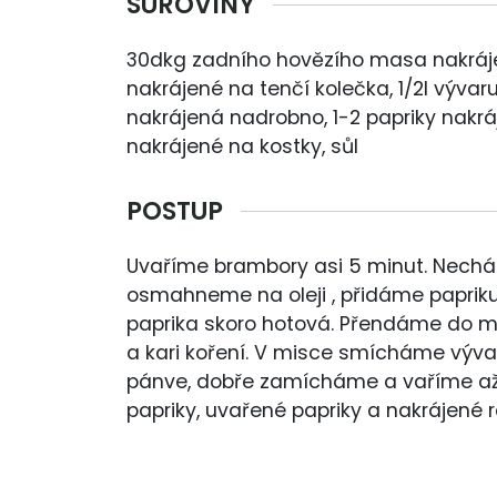
SUROVINY
30dkg zadního hovězího masa nakráje
nakrájené na tenčí kolečka, 1/2l vývaru, 
nakrájená nadrobno, 1-2 papriky nakráje
nakrájené na kostky, sůl
POSTUP
Uvaříme brambory asi 5 minut. Nechá
osmahneme na oleji , přidáme paprik
paprika skoro hotová. Přendáme do m
a kari koření. V misce smícháme výva
pánve, dobře zamícháme a vaříme až
papriky, uvařené papriky a nakrájené r