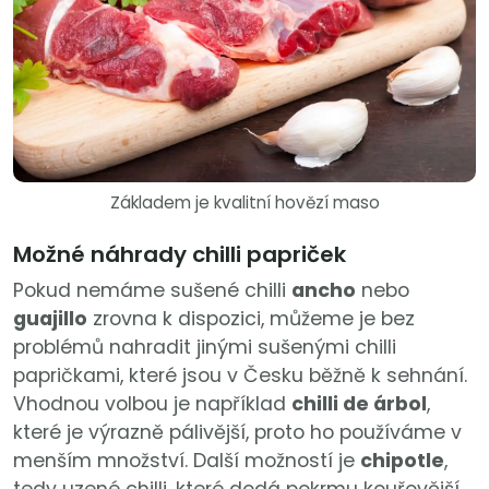
Základem je kvalitní hovězí maso
Možné náhrady chilli papriček
Pokud nemáme sušené chilli
ancho
nebo
guajillo
zrovna k dispozici, můžeme je bez
problémů nahradit jinými sušenými chilli
papričkami, které jsou v Česku běžně k sehnání.
Vhodnou volbou je například
chilli de árbol
,
které je výrazně pálivější, proto ho používáme v
menším množství. Další možností je
chipotle
,
tedy uzené chilli, které dodá pokrmu kouřovější