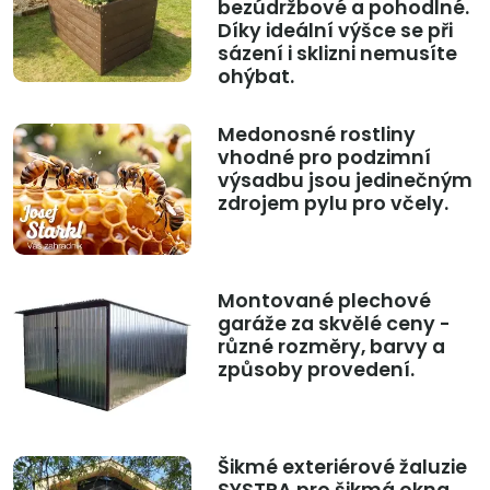
bezúdržbové a pohodlné.
Díky ideální výšce se při
sázení i sklizni nemusíte
ohýbat.
Medonosné rostliny
vhodné pro podzimní
výsadbu jsou jedinečným
zdrojem pylu pro včely.
Montované plechové
garáže za skvělé ceny -
různé rozměry, barvy a
způsoby provedení.
Šikmé exteriérové žaluzie
SYSTRA pro šikmá okna