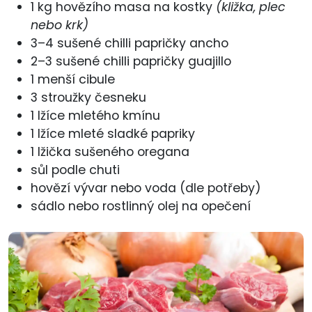
1 kg hovězího masa na kostky
(kližka, plec
nebo krk)
3–4 sušené chilli papričky ancho
2–3 sušené chilli papričky guajillo
1 menší cibule
3 stroužky česneku
1 lžíce mletého kmínu
1 lžíce mleté sladké papriky
1 lžička sušeného oregana
sůl podle chuti
hovězí vývar nebo voda (dle potřeby)
sádlo nebo rostlinný olej na opečení