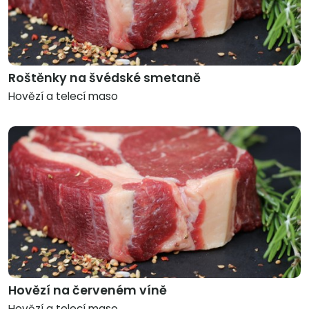
Roštěnky na švédské smetaně
Hovězí a telecí maso
Hovězí na červeném víně
Hovězí a telecí maso