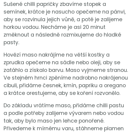
Sušené chilli papričky zbavíme stopek a
semínek, krátce je nasucho opečeme na pánvi,
aby se rozvinula jejich vůně, a poté je zalijeme
horkou vodou. Necháme je asi 20 minut
změknout a následně rozmixujeme do hladké
pasty.
Hovězí maso nakrájíme na větší kostky a
zprudka opečeme na sádle nebo oleji, aby se
zatáhlo a získalo barvu. Maso vyjmeme stranou.
Ve stejném hrnci zpěníme nadrobno nakrájenou
cibuli, přidáme česnek, kmín, papriku a oregano
a krátce orestujeme, aby se koření rozvonělo.
Do základu vrátíme maso, přidáme chilli pastu
a podle potřeby zalijeme vývarem nebo vodou
tak, aby bylo maso jen lehce ponořené.
Přivedeme k mírnému varu, stáhneme plamen