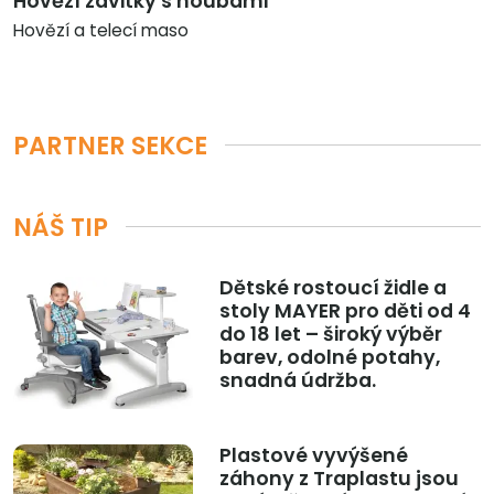
Hovězí závitky s houbami
Hovězí a telecí maso
PARTNER SEKCE
NÁŠ TIP
Dětské rostoucí židle a
stoly MAYER pro děti od 4
do 18 let – široký výběr
barev, odolné potahy,
snadná údržba.
Plastové vyvýšené
záhony z Traplastu jsou