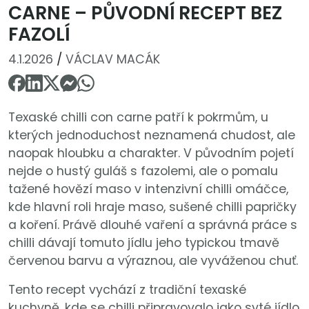
CARNE – PŮVODNÍ RECEPT BEZ
FAZOLÍ
4.1.2026
/
VÁCLAV MACÁK
Texaské chilli con carne patří k pokrmům, u
kterých jednoduchost neznamená chudost, ale
naopak hloubku a charakter. V původním pojetí
nejde o hustý guláš s fazolemi, ale o pomalu
tažené hovězí maso v intenzivní chilli omáčce,
kde hlavní roli hraje maso, sušené chilli papričky
a koření. Právě dlouhé vaření a správná práce s
chilli dávají tomuto jídlu jeho typickou tmavě
červenou barvu a výraznou, ale vyváženou chuť.
Tento recept vychází z tradiční texaské
kuchyně, kde se chilli připravovalo jako syté jídlo