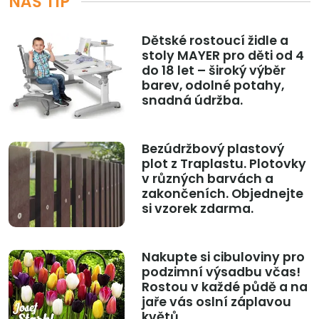
NÁŠ TIP
Dětské rostoucí židle a
stoly MAYER pro děti od 4
do 18 let – široký výběr
barev, odolné potahy,
snadná údržba.
Bezúdržbový plastový
plot z Traplastu. Plotovky
v různých barvách a
zakončeních. Objednejte
si vzorek zdarma.
Nakupte si cibuloviny pro
podzimní výsadbu včas!
Rostou v každé půdě a na
jaře vás oslní záplavou
květů.