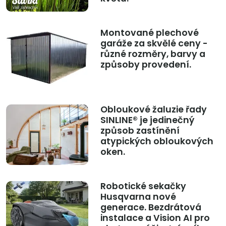
Montované plechové
garáže za skvělé ceny -
různé rozměry, barvy a
způsoby provedení.
Obloukové žaluzie řady
SINLINE® je jedinečný
způsob zastínění
atypických obloukových
oken.
Robotické sekačky
Husqvarna nové
generace. Bezdrátová
instalace a Vision AI pro