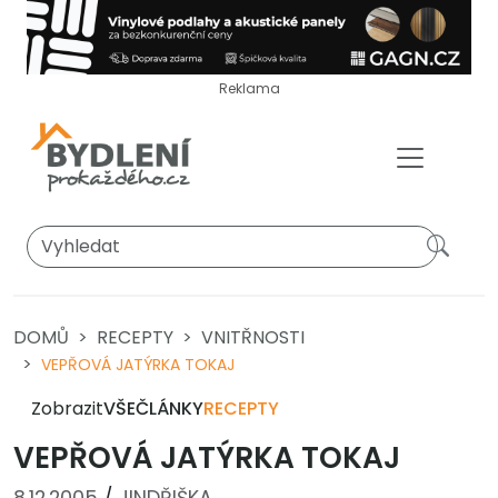
Reklama
DOMŮ
RECEPTY
VNITŘNOSTI
VEPŘOVÁ JATÝRKA TOKAJ
Zobrazit
VŠE
ČLÁNKY
RECEPTY
VEPŘOVÁ JATÝRKA TOKAJ
8.12.2005
/
JINDŘIŠKA