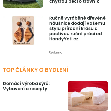
chytrou péči o trávník
Ručně vyráběné dřevěné
náušnice dodají vašemu
stylu přírodní krásu a
poctivou ruční práci od
HandyYeti.cz.
Reklama
TOP ČLÁNKY O BYDLENÍ
Domácí výroba sýrů:
Vybavení a recepty