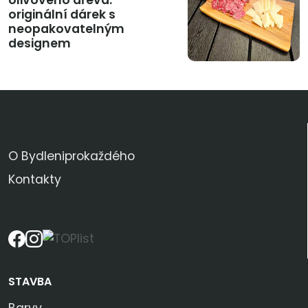
olivového dřeva:
originální dárek s
neopakovatelným
designem
KDO JSME
O Bydleniprokaždého
Kontakty
SLEDUJTE NÁS
STAVBA