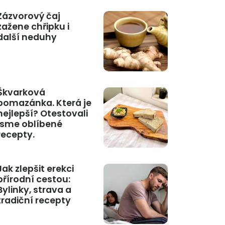
Zázvorový čaj
zažene chřipku i
další neduhy
Škvarková
pomazánka. Která je
nejlepší? Otestovali
jsme oblíbené
recepty.
Jak zlepšit erekci
přírodní cestou:
Bylinky, strava a
tradiční recepty