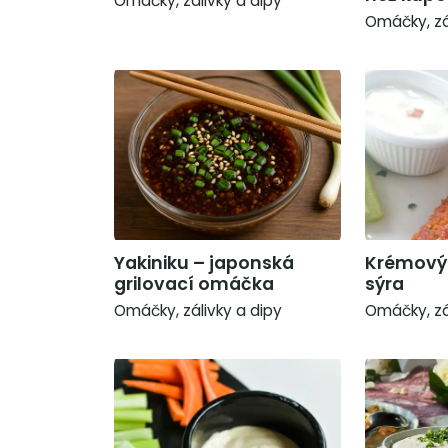
Omáčky, zálivky a dipy
Omáčky, zá
Yakiniku – japonská
Krémový 
grilovací omáčka
sýra
Omáčky, zálivky a dipy
Omáčky, zá