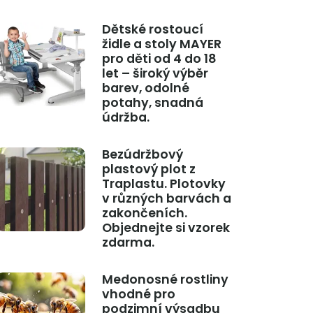
Dětské rostoucí
židle a stoly MAYER
pro děti od 4 do 18
let – široký výběr
barev, odolné
potahy, snadná
údržba.
Bezúdržbový
plastový plot z
Traplastu. Plotovky
v různých barvách a
zakončeních.
Objednejte si vzorek
zdarma.
Medonosné rostliny
vhodné pro
podzimní výsadbu