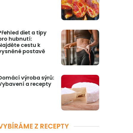
Přehled diet a tipy
pro hubnutí:
Najděte cestu k
vysněné postavě
Domácí výroba sýrů:
Vybavení a recepty
VYBÍRÁME Z RECEPTY