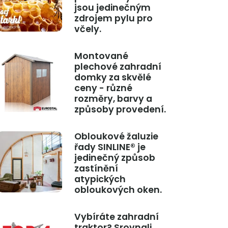
jsou jedinečným
zdrojem pylu pro
včely.
Montované
plechové zahradní
domky za skvělé
ceny - různé
rozměry, barvy a
způsoby provedení.
Obloukové žaluzie
řady SINLINE® je
jedinečný způsob
zastínění
atypických
obloukových oken.
Vybíráte zahradní
traktor? Srovnali