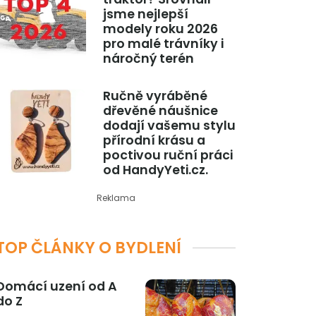
jsme nejlepší
modely roku 2026
pro malé trávníky i
náročný terén
Ručně vyráběné
dřevěné náušnice
dodají vašemu stylu
přírodní krásu a
poctivou ruční práci
od HandyYeti.cz.
Reklama
TOP ČLÁNKY O BYDLENÍ
Domácí uzení od A
do Z