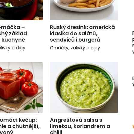
 omáčka –
Ruský dresink: americká
hý základ
klasika do salátů,
é kuchyně
sendvičů i burgerů
livky a dipy
Omáčky, zálivky a dipy
omácí kečup:
Angreštová salsa s
ie a chutnější,
limetou, koriandrem a
ovaný
chilli