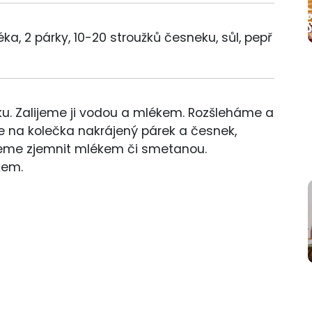
éka, 2 párky, 10-20 stroužků česneku, sůl, pepř
u. Zalijeme ji vodou a mlékem. Rozšleháme a
 na kolečka nakrájený párek a česnek,
eme zjemnit mlékem či smetanou.
kem.