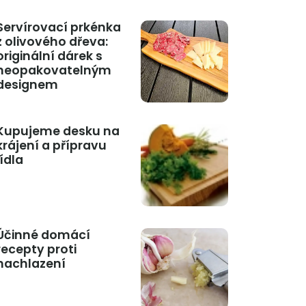
Servírovací prkénka
z olivového dřeva:
originální dárek s
neopakovatelným
designem
Kupujeme desku na
krájení a přípravu
jídla
Účinné domácí
recepty proti
nachlazení