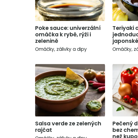
Poke sauce: univerzální
Teriyaki
omáčka k rybě, rýži i
jednoduc
zelenině
japonsk
Omáčky, zálivky a dipy
Omáčky, zá
Salsa verde ze zelených
Pečený d
rajčat
bez chem
než kup