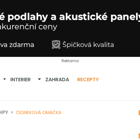
Reklama
Přepnout dropdown
Přepnout dropdown
INTERIER
ZAHRADA
RECEPTY
IPY
ČESNEKOVÁ OMÁČKA