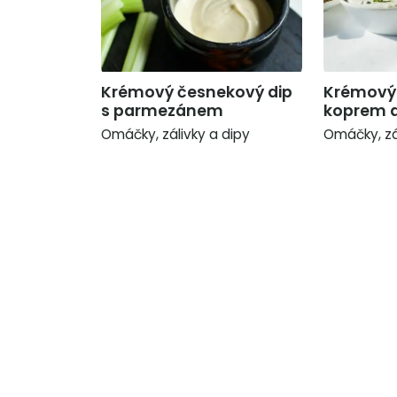
Krémový česnekový dip
Krémový 
s parmezánem
koprem a
Omáčky, zálivky a dipy
Omáčky, zá