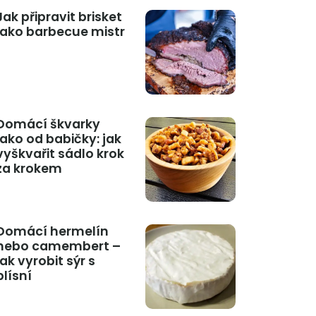
Jak připravit brisket
jako barbecue mistr
Domácí škvarky
jako od babičky: jak
vyškvařit sádlo krok
za krokem
Domácí hermelín
nebo camembert –
jak vyrobit sýr s
plísní