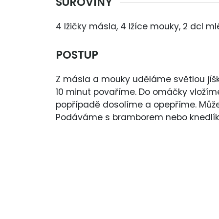
SUROVINY
4 lžičky másla, 4 lžíce mouky, 2 dcl ml
POSTUP
Z másla a mouky uděláme světlou jíšk
10 minut povaříme. Do omáčky vložíme
popřípadě dosolíme a opepříme. Můž
Podáváme s bramborem nebo knedlí