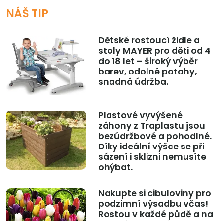
NÁŠ TIP
Dětské rostoucí židle a
stoly MAYER pro děti od 4
do 18 let – široký výběr
barev, odolné potahy,
snadná údržba.
Plastové vyvýšené
záhony z Traplastu jsou
bezúdržbové a pohodlné.
Díky ideální výšce se při
sázení i sklizni nemusíte
ohýbat.
Nakupte si cibuloviny pro
podzimní výsadbu včas!
Rostou v každé půdě a na