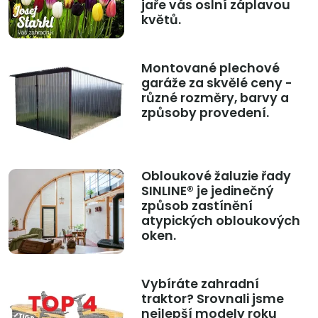
jaře vás oslní záplavou
květů.
Montované plechové
garáže za skvělé ceny -
různé rozměry, barvy a
způsoby provedení.
Obloukové žaluzie řady
SINLINE® je jedinečný
způsob zastínění
atypických obloukových
oken.
Vybíráte zahradní
traktor? Srovnali jsme
nejlepší modely roku