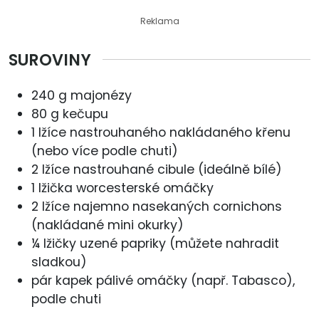
Reklama
SUROVINY
240 g majonézy
80 g kečupu
1 lžíce nastrouhaného nakládaného křenu
(nebo více podle chuti)
2 lžíce nastrouhané cibule (ideálně bílé)
1 lžička worcesterské omáčky
2 lžíce najemno nasekaných cornichons
(nakládané mini okurky)
¼ lžičky uzené papriky (můžete nahradit
sladkou)
pár kapek pálivé omáčky (např. Tabasco),
podle chuti