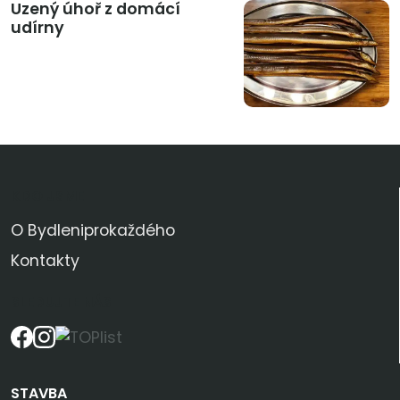
Uzený úhoř z domácí
udírny
KDO JSME
O Bydleniprokaždého
Kontakty
SLEDUJTE NÁS
STAVBA