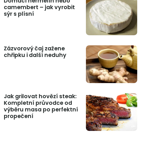
Domácí hermelín nebo
camembert – jak vyrobit
sýr s plísní
Zázvorový čaj zažene
chřipku i další neduhy
Jak grilovat hovězí steak:
Kompletní průvodce od
výběru masa po perfektní
propečení