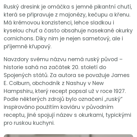
Ruský dresink je omáčka s jemně pikantní chutí,
která se připravuje z majonézy, kečupu a křenu.
Má krémovou konzistenci, lehce sladkou i
kyselou chuť a často obsahuje nasekané okurky
cornichons. Díky nim je nejen sametový, ale i
příjemně křupavý.
Navzdory svému názvu nemá ruský původ –
historie sahá na začátek 20. století do
Spojených států. Za autora se považuje James
E. Colburn, obchodník z Nashuy v New
Hampshiru, který recept popsal už v roce 1927.
Podle některých zdrojů bylo označení „ruský“
inspirováno použitím kaviáru v původním
receptu, jiné spojují název s okurkami, typickými
pro ruskou kuchyni.