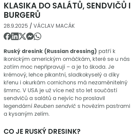
KLASIKA DO SALÁTŮ, SENDVIČŮ I
BURGERŮ
28.9.2025
/
VÁCLAV MACÁK
Ruský dresink (Russian dressing)
patří k
ikonickým americkým omáčkám, které se u nás
zatím moc nepřipravují – a je to škoda. Je
krémový, lehce pikantní, sladkokyselý a díky
křenu i okurkám cornichons má nezaměnitelný
šmrnc. V USA je už více než sto let součástí
sendvičů a salátů a nejvíc ho proslavil
legendární
Reuben sendvič
s hovězím pastrami
a kysaným zelím.
CO JE RUSKÝ DRESINK?