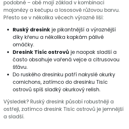
podobné – obě mají základ v kombinaci
majonézy a kečupu a lososově růžovou barvu.
Přesto se v několika věcech výrazně liší:
Ruský dresink
je pikantnější a výraznější
díky křenu a několika kapkám pálivé
omáčky.
Dresink Tisíc ostrovů
je naopak sladší a
často obsahuje vařená vejce a citrusovou
šťávu.
Do ruského dresinku patří nakyslé okurky
cornichons, zatímco do dresinku Tisíc
ostrovů spíš sladký okurkový relish.
Výsledek? Ruský dresink působí robustněji a
ostřeji, zatímco dresink Tisíc ostrovů je jemnější
a sladší.