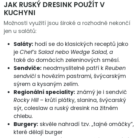
JAK RUSKÝ DRESINK POUŽÍT V
KUCHYNI
Možnosti využití jsou široké a rozhodně nekončí
jen u salátů:
Saláty:
hodí se do klasických receptů jako
je
Chef’s Salad nebo
Wedge Salad, a
také
do domácích zeleninových směsí.
Sendviče:
neodmyslitelně patří k
Reuben
sendviči
s hovězím pastrami, švýcarským
sýrem a kysaným zelím.
Regionální speciality:
známý je i sendvič
Rocky Hill
– krůtí plátky, slanina, švýcarský
sýr, coleslaw a ruský dresink na žitném
chlebu.
Burgery:
skvěle nahradí tzv. „tajné omáčky“,
které dělají burger