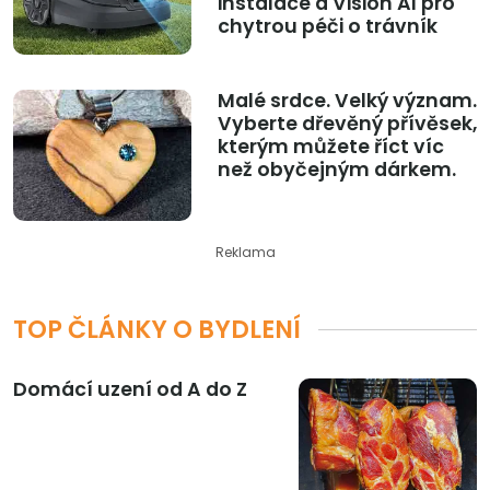
instalace a Vision AI pro
chytrou péči o trávník
Malé srdce. Velký význam.
Vyberte dřevěný přívěsek,
kterým můžete říct víc
než obyčejným dárkem.
Reklama
TOP ČLÁNKY O BYDLENÍ
Domácí uzení od A do Z