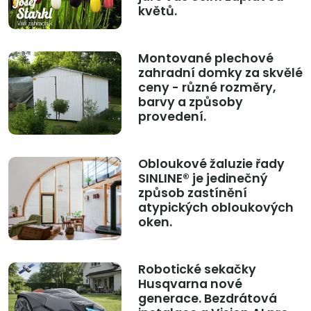
květů.
Montované plechové
zahradní domky za skvělé
ceny - různé rozměry,
barvy a způsoby
provedení.
Obloukové žaluzie řady
SINLINE® je jedinečný
způsob zastínění
atypických obloukových
oken.
Robotické sekačky
Husqvarna nové
generace. Bezdrátová