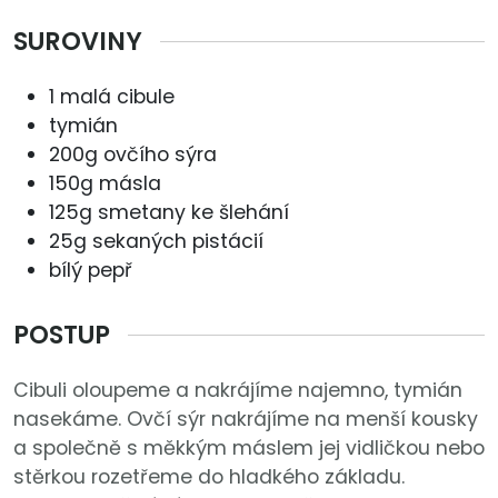
SUROVINY
1 malá cibule
tymián
200g ovčího sýra
150g másla
125g smetany ke šlehání
25g sekaných pistácií
bílý pepř
POSTUP
Cibuli oloupeme a nakrájíme najemno, tymián
nasekáme. Ovčí sýr nakrájíme na menší kousky
a společně s měkkým máslem jej vidličkou nebo
stěrkou rozetřeme do hladkého základu.