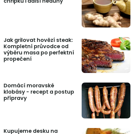
chřipku i další neduhy
Jak grilovat hovězí steak:
Kompletní průvodce od
výběru masa po perfektní
propečení
Domácí moravské
klobásy - recept a postup
přípravy
Kupujeme desku na