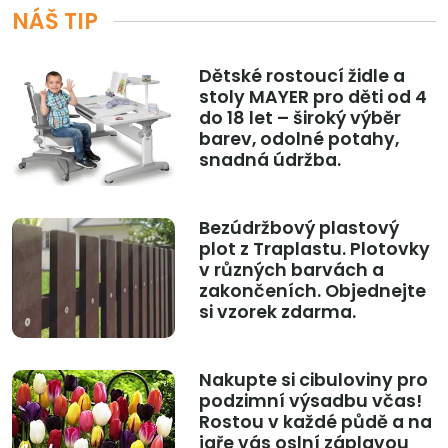
NÁŠ TIP
Dětské rostoucí židle a
stoly MAYER pro děti od 4
do 18 let – široký výběr
barev, odolné potahy,
snadná údržba.
Bezúdržbový plastový
plot z Traplastu. Plotovky
v různých barvách a
zakončeních. Objednejte
si vzorek zdarma.
Nakupte si cibuloviny pro
podzimní výsadbu včas!
Rostou v každé půdě a na
jaře vás oslní záplavou