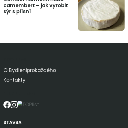
camembert – jak vyrobit
sýr s plísní
KDO JSME
O Bydleniprokaždého
Kontakty
SLEDUJTE NÁS
STAVBA