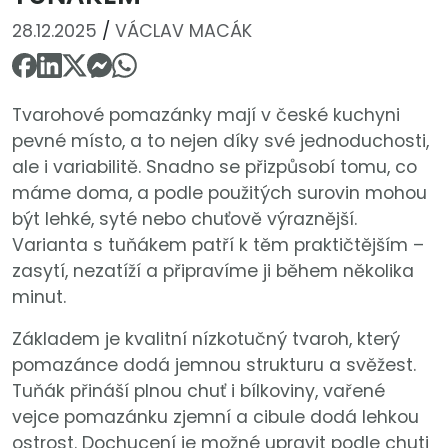
28.12.2025
/
VÁCLAV MACÁK
Tvarohové pomazánky mají v české kuchyni
pevné místo, a to nejen díky své jednoduchosti,
ale i variabilitě. Snadno se přizpůsobí tomu, co
máme doma, a podle použitých surovin mohou
být lehké, syté nebo chuťově výraznější.
Varianta s tuňákem patří k těm praktičtějším –
zasytí, nezatíží a připravíme ji během několika
minut.
Základem je kvalitní nízkotučný tvaroh, který
pomazánce dodá jemnou strukturu a svěžest.
Tuňák přináší plnou chuť i bílkoviny, vařené
vejce pomazánku zjemní a cibule dodá lehkou
ostrost. Dochucení je možné upravit podle chuti