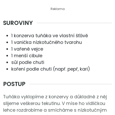
Reklama
SUROVINY
1 konzerva tuňáka ve vlastní šťávě
1 vanička nízkotučného tvarohu
1 vařené vejce
1 menší cibule
sůl podle chuti
koření podle chuti (např. pepř, kari)
POSTUP
Tuňáka vyklopíme z konzervy a důkladně z něj
slijeme veškerou tekutinu. V míse ho vidličkou
lehce rozdrobíme a smícháme s nízkotučným