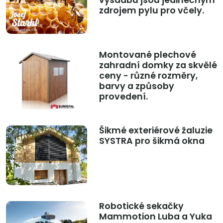
výsadbu jsou jedinečným
zdrojem pylu pro včely.
Montované plechové
zahradní domky za skvělé
ceny - různé rozměry,
barvy a způsoby
provedení.
Šikmé exteriérové žaluzie
SYSTRA pro šikmá okna
Robotické sekačky
Mammotion Luba a Yuka