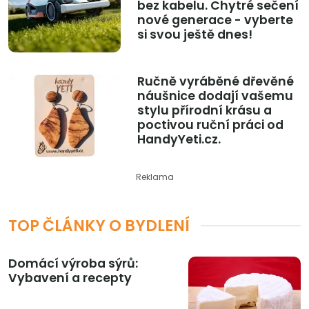
bez kabelu. Chytré sečení
nové generace - vyberte
si svou ještě dnes!
Ručně vyráběné dřevěné
náušnice dodají vašemu
stylu přírodní krásu a
poctivou ruční práci od
HandyYeti.cz.
Reklama
TOP ČLÁNKY O BYDLENÍ
Domácí výroba sýrů:
Vybavení a recepty