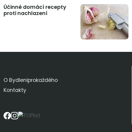
Účinné domácí recepty
proti nachlazení
KDO JSME
O Bydleniprokaždého
Kontakty
SLEDUJTE NÁS