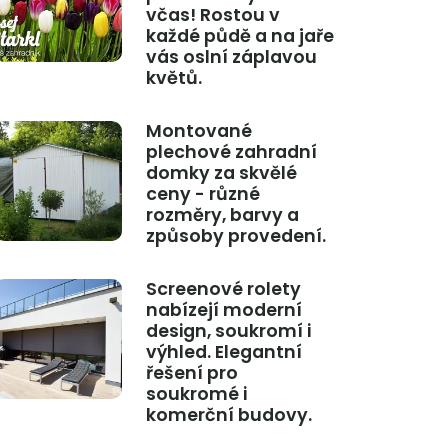
včas! Rostou v
každé půdě a na jaře
vás oslní záplavou
květů.
Montované
plechové zahradní
domky za skvělé
ceny - různé
rozměry, barvy a
způsoby provedení.
Screenové rolety
nabízejí moderní
design, soukromí i
výhled. Elegantní
řešení pro
soukromé i
komerční budovy.