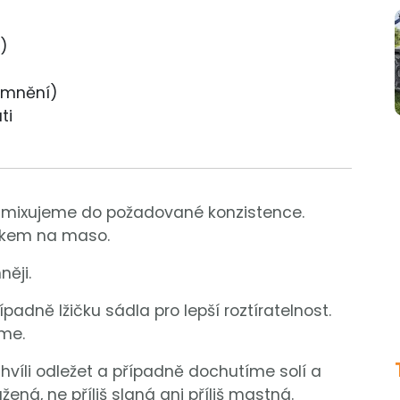
á)
jemnění)
ti
mixujeme do požadované konzistence.
nkem na maso.
ěji.
ípadně lžičku sádla pro lepší roztíratelnost.
me.
li odležet a případně dochutíme solí a
á, ne příliš slaná ani příliš mastná.