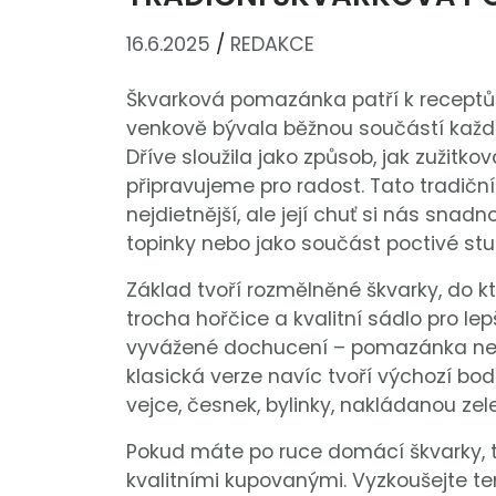
16.6.2025
/
REDAKCE
Škvarková pomazánka patří k receptům
venkově bývala běžnou součástí každo
Dříve sloužila jako způsob, jak zužitko
připravujeme pro radost. Tato tradiční
nejdietnější, ale její chuť si nás snad
topinky nebo jako součást poctivé st
Základ tvoří rozmělněné škvarky, do k
trocha hořčice a kvalitní sádlo pro lep
vyvážené dochucení – pomazánka nesm
klasická verze navíc tvoří výchozí b
vejce, česnek, bylinky, nakládanou zele
Pokud máte po ruce domácí škvarky, 
kvalitními kupovanými. Vyzkoušejte te