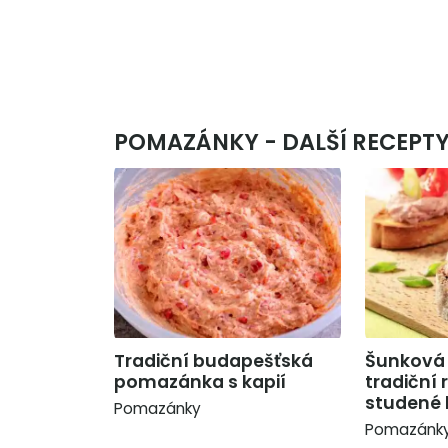
POMAZÁNKY - DALŠÍ RECEPT
Tradiční budapešťská
Šunková 
pomazánka s kapií
tradiční 
studené
Pomazánky
Pomazánk