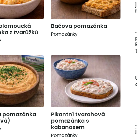
 olomoucká
Bačova pomazánka
a z tvarůžků
Pomazánky
y
ká pomazánka
Pikantní tvarohová
ová)
pomazánka s
kabanosem
y
Pomazánky