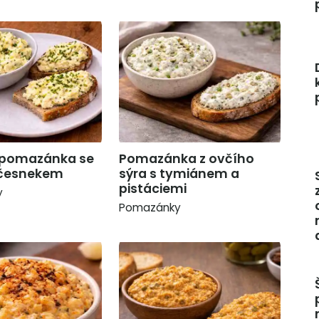
 pomazánka se
Pomazánka z ovčího
 česnekem
sýra s tymiánem a
pistáciemi
y
Pomazánky