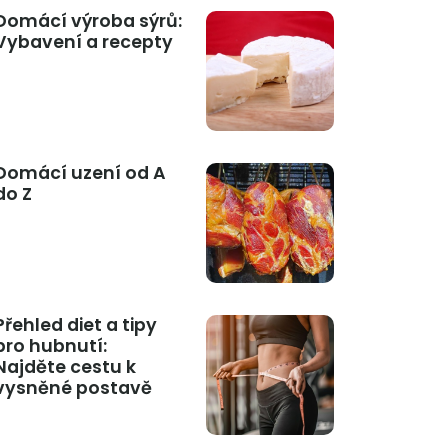
Domácí výroba sýrů:
Vybavení a recepty
Domácí uzení od A
do Z
Přehled diet a tipy
pro hubnutí:
Najděte cestu k
vysněné postavě