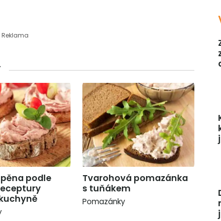
Reklama
Y
pěna podle
Tvarohová pomazánka
receptury
s tuňákem
 kuchyně
Pomazánky
y