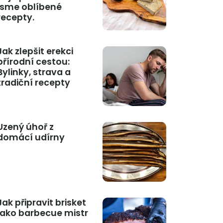
jsme oblíbené
recepty.
Jak zlepšit erekci
přírodní cestou:
Bylinky, strava a
tradiční recepty
Uzený úhoř z
domácí udírny
Jak připravit brisket
jako barbecue mistr