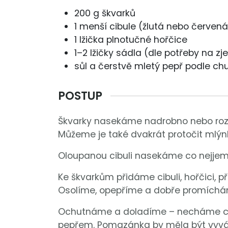
200 g škvarků
1 menší cibule (žlutá nebo červen
1 lžička plnotučné hořčice
1–2 lžičky sádla (dle potřeby na z
sůl a čerstvě mletý pepř podle chu
POSTUP
Škvarky nasekáme nadrobno nebo roz
Můžeme je také dvakrát protočit mlý
Oloupanou cibuli nasekáme co nejjemn
Ke škvarkům přidáme cibuli, hořčici, př
Osolíme, opepříme a dobře promíchá
Ochutnáme a doladíme – necháme chví
pepřem. Pomazánka by měla být vyvážen