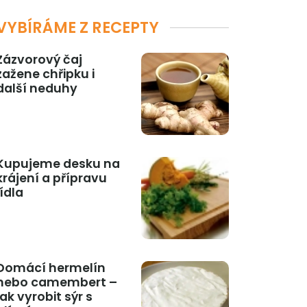
VYBÍRÁME Z RECEPTY
Zázvorový čaj
zažene chřipku i
další neduhy
Kupujeme desku na
krájení a přípravu
jídla
Domácí hermelín
nebo camembert –
jak vyrobit sýr s