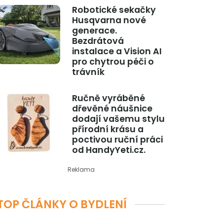
Robotické sekačky
Husqvarna nové
generace.
Bezdrátová
instalace a Vision AI
pro chytrou péči o
trávník
Ručně vyráběné
dřevěné náušnice
dodají vašemu stylu
přírodní krásu a
poctivou ruční práci
od HandyYeti.cz.
Reklama
TOP ČLÁNKY O BYDLENÍ