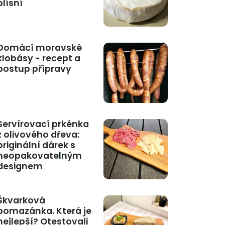
plísní
Domácí moravské
klobásy - recept a
postup přípravy
Servírovací prkénka
z olivového dřeva:
originální dárek s
neopakovatelným
designem
Škvarková
pomazánka. Která je
nejlepší? Otestovali