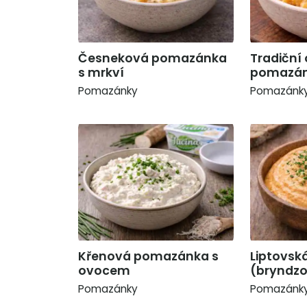
Česneková pomazánka
Tradiční
s mrkví
pomazánk
Pomazánky
Pomazánk
Křenová pomazánka s
Liptovs
ovocem
(bryndz
Pomazánky
Pomazánk