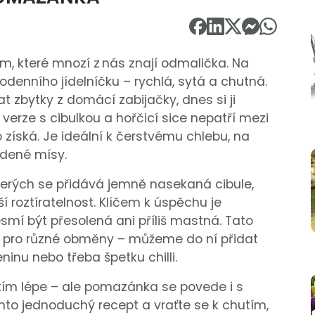
, které mnozí z nás znají odmalička. Na
denního jídelníčku – rychlá, sytá a chutná.
vat zbytky z domácí zabijačky, dnes si ji
 verze s cibulkou a hořčicí sice nepatří mezi
no získá. Je ideální k čerstvému chlebu, na
udené mísy.
terých se přidává jemně nasekaná cibule,
ší roztíratelnost. Klíčem k úspěchu je
í být přesolená ani příliš mastná. Tato
od pro různé obměny – můžeme do ní přidat
ninu nebo třeba špetku chilli.
tím lépe – ale pomazánka se povede i s
nto jednoduchý recept a vraťte se k chutím,