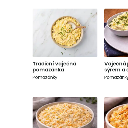
Tradiční vaječná
Vaječná
pomazánka
sýrem a
Pomazánky
Pomazánk