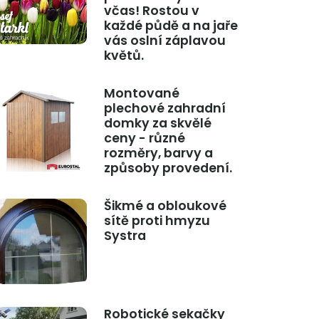
včas! Rostou v
každé půdě a na jaře
vás oslní záplavou
květů.
Montované
plechové zahradní
domky za skvělé
ceny - různé
rozměry, barvy a
způsoby provedení.
Šikmé a obloukové
sítě proti hmyzu
Systra
Robotické sekačky