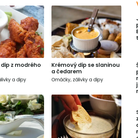
dip z modrého
Krémový dip se slaninou
a čedarem
livky a dipy
Omáčky, zálivky a dipy