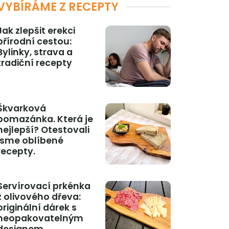
VYBÍRÁME Z RECEPTY
Jak zlepšit erekci
přírodní cestou:
Bylinky, strava a
tradiční recepty
Škvarková
pomazánka. Která je
nejlepší? Otestovali
jsme oblíbené
recepty.
Servírovací prkénka
z olivového dřeva:
originální dárek s
neopakovatelným