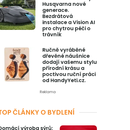
Husqvarna nové
generace.
Bezdrátová
instalace a Vision AI
pro chytrou péči o
trávník
Ručně vyráběné
dřevěné náušnice
dodají vašemu stylu
přírodní krásu a
poctivou ruční práci
od HandyYeti.cz.
Reklama
TOP ČLÁNKY O BYDLENÍ
Domácí výroba sýrů: