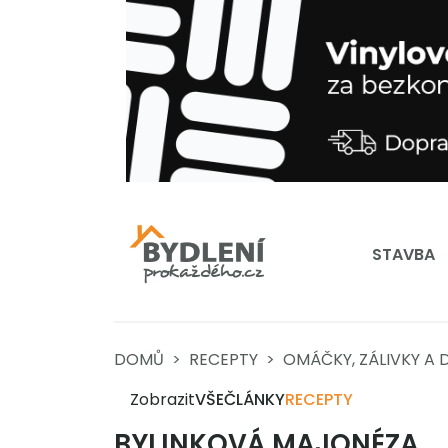
STAVBA
DOMŮ
RECEPTY
OMÁČKY, ZÁLIVKY A D
Zobrazit
VŠE
ČLÁNKY
RECEPTY
BYLINKOVÁ MAJONÉZA