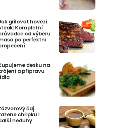
Jak grilovat hovězí
steak: Kompletní
průvodce od výběru
masa po perfektní
propečení
Kupujeme desku na
krájení a přípravu
jídla
Zázvorový čaj
zažene chřipku i
další neduhy