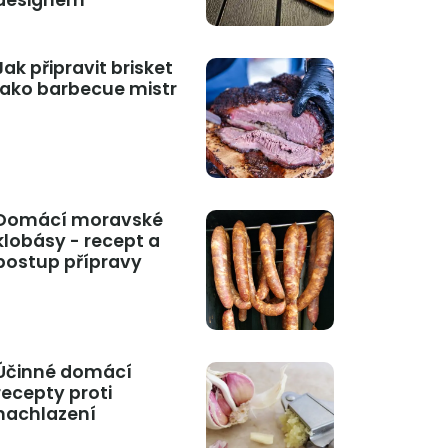
designem
Jak připravit brisket
jako barbecue mistr
Domácí moravské
klobásy - recept a
postup přípravy
Účinné domácí
recepty proti
nachlazení