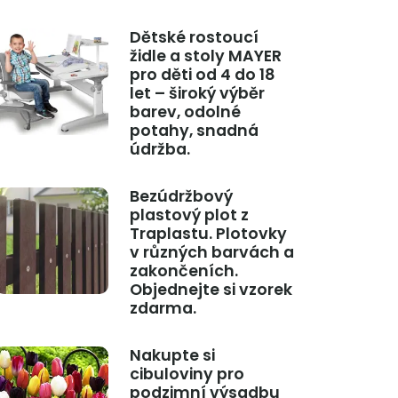
Dětské rostoucí
židle a stoly MAYER
pro děti od 4 do 18
let – široký výběr
barev, odolné
potahy, snadná
údržba.
Bezúdržbový
plastový plot z
Traplastu. Plotovky
v různých barvách a
zakončeních.
Objednejte si vzorek
zdarma.
Nakupte si
cibuloviny pro
podzimní výsadbu