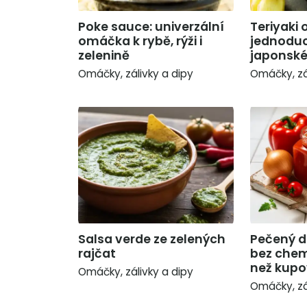
Poke sauce: univerzální
Teriyaki
omáčka k rybě, rýži i
jednoduc
zelenině
japonsk
Omáčky, zálivky a dipy
Omáčky, zá
Salsa verde ze zelených
Pečený d
rajčat
bez chem
než kup
Omáčky, zálivky a dipy
Omáčky, zá