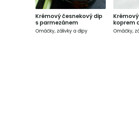
Krémový česnekový dip
Krémový 
s parmezánem
koprem a
Omáčky, zálivky a dipy
Omáčky, zá