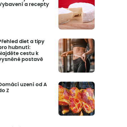
Vybavení a recepty
Přehled diet a tipy
pro hubnutí:
Najděte cestu k
vysněné postavě
Domácí uzení od A
do Z