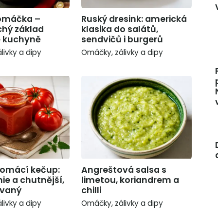
 omáčka –
Ruský dresink: americká
hý základ
klasika do salátů,
é kuchyně
sendvičů i burgerů
livky a dipy
Omáčky, zálivky a dipy
omácí kečup:
Angreštová salsa s
ie a chutnější,
limetou, koriandrem a
ovaný
chilli
livky a dipy
Omáčky, zálivky a dipy