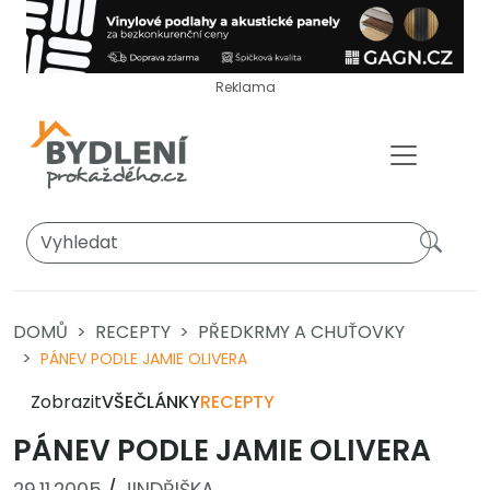
Reklama
DOMŮ
RECEPTY
PŘEDKRMY A CHUŤOVKY
PÁNEV PODLE JAMIE OLIVERA
Zobrazit
VŠE
ČLÁNKY
RECEPTY
PÁNEV PODLE JAMIE OLIVERA
29.11.2005
/
JINDŘIŠKA