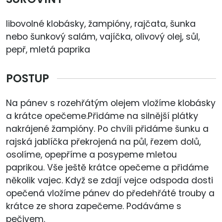
libovolné klobásky, žampióny, rajčata, šunka
nebo šunkový salám, vajíčka, olivový olej, sůl,
pepř, mletá paprika
POSTUP
Na pánev s rozehřátým olejem vložíme klobásky
a krátce opečeme.Přidáme na silnější plátky
nakrájené žampióny. Po chvíli přidáme šunku a
rajská jablíčka překrojená na půl, řezem dolů,
osolíme, opepříme a posypeme mletou
paprikou. Vše ještě krátce opečeme a přidáme
několik vajec. Když se zdají vejce odspoda dosti
opečená vložíme pánev do předehřáté trouby a
krátce ze shora zapečeme. Podáváme s
pečivem.