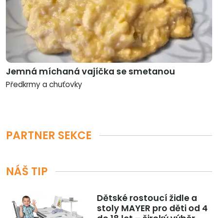
Jemná míchaná vajíčka se smetanou
Předkrmy a chuťovky
PARTNER SEKCE
NÁŠ TIP
Dětské rostoucí židle a
stoly MAYER pro děti od 4