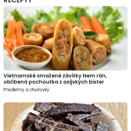
RECEPTY
Vietnamské smažené závitky Nem rán,
oblíbená pochoutka z asijských bister
Předkrmy a chuťovky