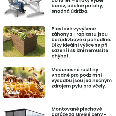
do 18 let – široký výběr
barev, odolné potahy,
snadná údržba.
Plastové vyvýšené
záhony z Traplastu jsou
bezúdržbové a pohodlné.
Díky ideální výšce se při
sázení i sklizni nemusíte
ohýbat.
Medonosné rostliny
vhodné pro podzimní
výsadbu jsou jedinečným
zdrojem pylu pro včely.
Montované plechové
garáže za skvělé ceny -