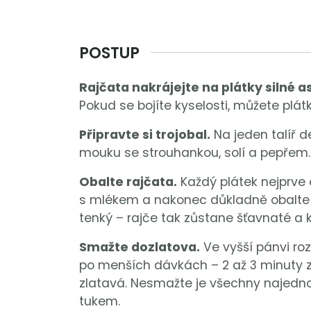
POSTUP
Rajčata nakrájejte na plátky silné as
Pokud se bojíte kyselosti, můžete plát
Připravte si trojobal.
Na jeden talíř 
mouku se strouhankou, solí a pepřem.
Obalte rajčata.
Každý plátek nejprve
s mlékem a nakonec důkladně obalte 
tenký – rajče tak zůstane šťavnaté a 
Smažte dozlatova.
Ve vyšší pánvi roz
po menších dávkách – 2 až 3 minuty z
zlatavá. Nesmažte je všechny najednou
tukem.