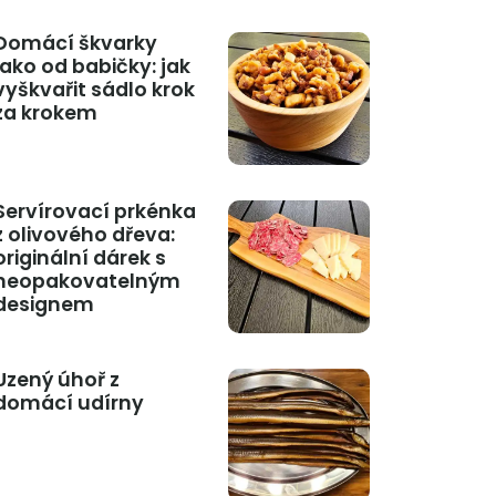
Domácí škvarky
jako od babičky: jak
vyškvařit sádlo krok
za krokem
Servírovací prkénka
z olivového dřeva:
originální dárek s
neopakovatelným
designem
Uzený úhoř z
domácí udírny