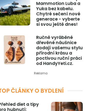
Mammotion Luba a
Yuka bez kabelu.
Chytré sečení nové
generace - vyberte
si svou ještě dnes!
Ručně vyráběné
dřevěné náušnice
dodají vašemu stylu
přírodní krásu a
poctivou ruční práci
od HandyYeti.cz.
Reklama
TOP ČLÁNKY O BYDLENÍ
Přehled diet a tipy
pro hubnutí: