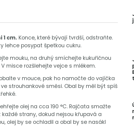
i 1 cm.
Konce, které bývají tvrdší, odstraňte.
ky lehce posypat špetkou cukru.
dejte mouku, na druhý smíchejte kukuřičnou
 V misce rozšlehejte vejce s mlékem.
 obalte v mouce, pak ho namočte do vajíčka
ve strouhankové směsi. Obal by měl být spíš
křehké.
ehřejte olej na cca 190 °C. Rajčata smažte
 každé strany, dokud nejsou křupavá a
, olej by se ochladil a obal by se nasákl