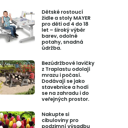
Dětské rostoucí
židle a stoly MAYER
pro děti od 4 do 18
let – široký výběr
barev, odolné
potahy, snadná
údržba.
Bezúdržbové lavičky
z Traplastu odolají
mrazu i počasí.
Dodávají se jako
stavebnice a hodí
se na zahradu i do
veřejných prostor.
Nakupte si
cibuloviny pro
podzimní výsadbu