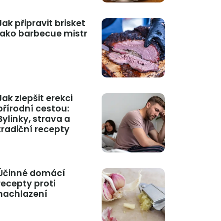
Jak připravit brisket
jako barbecue mistr
Jak zlepšit erekci
přírodní cestou:
Bylinky, strava a
tradiční recepty
Účinné domácí
recepty proti
nachlazení