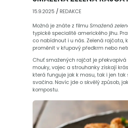
15.9.2025
/
REDAKCE
Možná je znáte z filmu
Smažená zelen
typické specialitě amerického jihu. P
co nabídnout i u nás. Zelená rajčata, k
proměnit v křupavý předkrm nebo netra
Chuť smažených rajčat je překvapivá –
mouky, vajec a strouhanky získají kr
která funguje jak k masu, tak i jen ta
svačina. Navíc jde o skvělý způsob, jak 
kompostu.