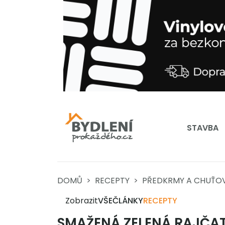
STAVBA
DOMŮ
RECEPTY
PŘEDKRMY A CHUŤO
Zobrazit
VŠE
ČLÁNKY
RECEPTY
SMAŽENÁ ZELENÁ RAJČA