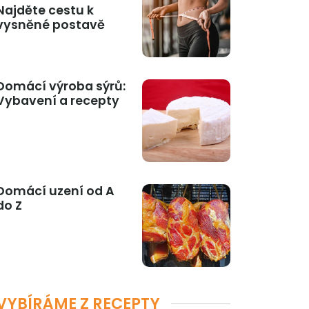
Najděte cestu k
vysněné postavě
Domácí výroba sýrů:
Vybavení a recepty
Domácí uzení od A
do Z
VYBÍRÁME Z RECEPTY