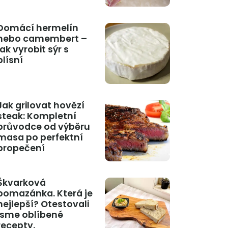
Domácí hermelín
nebo camembert –
jak vyrobit sýr s
plísní
Jak grilovat hovězí
steak: Kompletní
průvodce od výběru
masa po perfektní
propečení
Škvarková
pomazánka. Která je
nejlepší? Otestovali
jsme oblíbené
recepty.