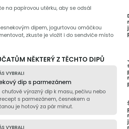
e na papírovou utěrku, aby se odsál
 česnekovým dipem, jogurtovou omáčkou
ntovat, zkuste je vložit i do sendviče místo
AJČATŮM NĚKTERÝ Z TĚCHTO DIPŮ
ÁS VYBRALI
ekový dip s parmezánem
a chuťově výrazný dip k masu, pečivu nebo
o recept s parmezánem, česnekem a
nou je hotový za pár minut.
ÁS VYBRALI