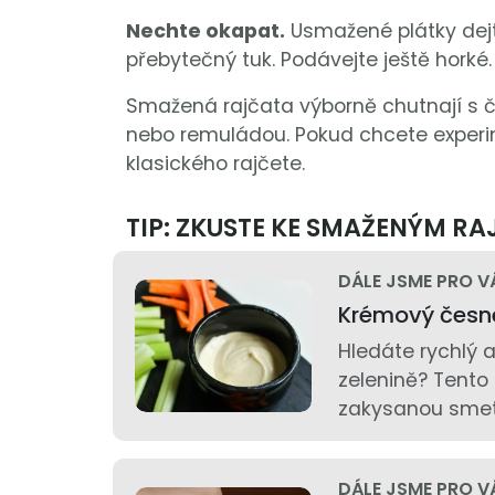
Nechte okapat.
Usmažené plátky dejt
přebytečný tuk. Podávejte ještě horké.
Smažená rajčata výborně chutnají s
nebo remuládou. Pokud chcete experime
klasického rajčete.
TIP: ZKUSTE KE SMAŽENÝM R
DÁLE JSME PRO V
Krémový česn
Hledáte rychlý 
zelenině? Tent
zakysanou smeta
DÁLE JSME PRO V