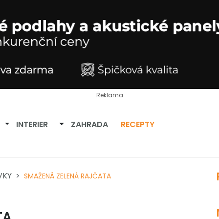
Reklama
Přepnout dropdown
Přepnout dropdown
INTERIER
ZAHRADA
RECEPTY
VKY
SMAŽENÁ ZELENÁ RAJČATA
TA