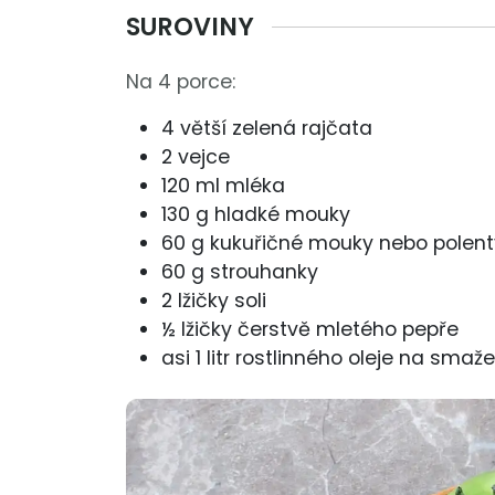
SUROVINY
Na 4 porce:
4 větší zelená rajčata
2 vejce
120 ml mléka
130 g hladké mouky
60 g kukuřičné mouky nebo polent
60 g strouhanky
2 lžičky soli
½ lžičky čerstvě mletého pepře
asi 1 litr rostlinného oleje na smaže