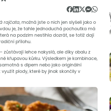
á rajčata
, možná jste o nich jen slyšeli jako o
ravdou je, že tahle jednoduchá pochoutka má
terá na podzim nestihla dozrát, se totiž dají
diční přílohu.
 zůstávají lehce nakyslá, ale díky obalu z
ásně křupavou kůrku. Výsledkem je kombinace,
k samotná s dipem nebo jako originální
využít plody, které by jinak skončily v