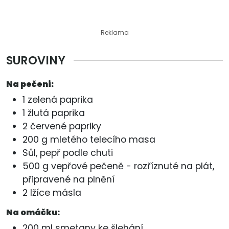
Reklama
SUROVINY
Na pečeni:
1 zelená paprika
1 žlutá paprika
2 červené papriky
200 g mletého telecího masa
Sůl, pepř podle chuti
500 g vepřové pečeně - rozříznuté na plát,
připravené na plnění
2 lžíce másla
Na omáčku:
200 ml smetany ke šlehání