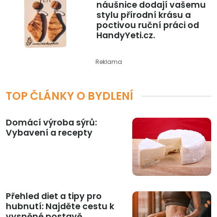
náušnice dodají vašemu
stylu přírodní krásu a
poctivou ruční práci od
HandyYeti.cz.
Reklama
TOP ČLÁNKY O BYDLENÍ
Domácí výroba sýrů:
Vybavení a recepty
Přehled diet a tipy pro
hubnutí: Najděte cestu k
vysněné postavě