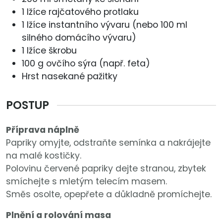
1 lžíce rajčatového protlaku
1 lžíce instantního vývaru (nebo 100 ml
silného domácího vývaru)
1 lžíce škrobu
100 g ovčího sýra (např. feta)
Hrst nasekané pažitky
POSTUP
Příprava náplně
Papriky omyjte, odstraňte semínka a nakrájejte
na malé kostičky.
Polovinu červené papriky dejte stranou, zbytek
smíchejte s mletým telecím masem.
Směs osolte, opepřete a důkladně promíchejte.
Plnění a rolování masa