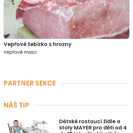
Vepřové žebírko s hrozny
Vepřové maso
PARTNER SEKCE
NÁŠ TIP
Dětské rostoucí židle a
stoly MAYER pro děti od 4