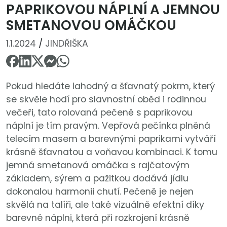
PAPRIKOVOU NÁPLNÍ A JEMNOU
SMETANOVOU OMÁČKOU
1.1.2024
/
JINDŘIŠKA
Pokud hledáte lahodný a šťavnatý pokrm, který
se skvěle hodí pro slavnostní oběd i rodinnou
večeři, tato rolovaná pečeně s paprikovou
náplní je tím pravým. Vepřová pečínka plněná
telecím masem a barevnými paprikami vytváří
krásně šťavnatou a voňavou kombinaci. K tomu
jemná smetanová omáčka s rajčatovým
základem, sýrem a pažitkou dodává jídlu
dokonalou harmonii chutí. Pečeně je nejen
skvělá na talíři, ale také vizuálně efektní díky
barevné náplni, která při rozkrojení krásně