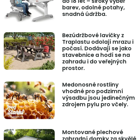
do 18 let – široký výběr
barev, odolné potahy,
snadná údržba.
Bezúdržbové lavičky z
Traplastu odolají mrazu i
počasí. Dodávají se jako
stavebnice a hodí se na
zahradu i do veřejných
prostor.
Medonosné rostliny
vhodné pro podzimní
výsadbu jsou jedinečným
zdrojem pylu pro včely.
Montované plechové
zahradní domky za skvělé