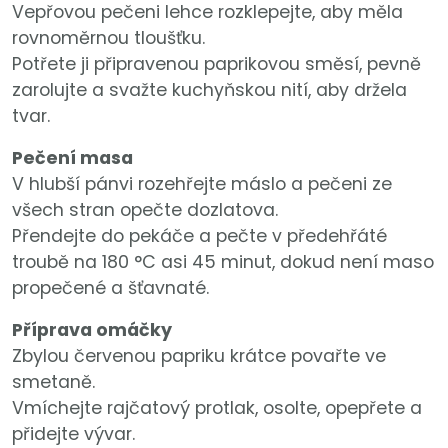
Vepřovou pečeni lehce rozklepejte, aby měla
rovnoměrnou tloušťku.
Potřete ji připravenou paprikovou směsí, pevně
zarolujte a svažte kuchyňskou nití, aby držela
tvar.
Pečení masa
V hlubší pánvi rozehřejte máslo a pečeni ze
všech stran opečte dozlatova.
Přendejte do pekáče a pečte v předehřáté
troubě na 180 °C asi 45 minut, dokud není maso
propečené a šťavnaté.
Příprava omáčky
Zbylou červenou papriku krátce povařte ve
smetaně.
Vmíchejte rajčatový protlak, osolte, opepřete a
přidejte vývar.