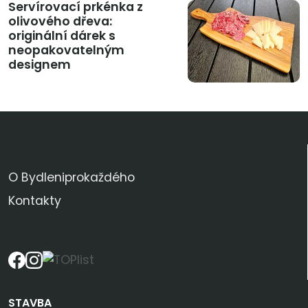
Servírovací prkénka z
olivového dřeva:
originální dárek s
neopakovatelným
designem
KDO JSME
O Bydleniprokaždého
Kontakty
SLEDUJTE NÁS
STAVBA