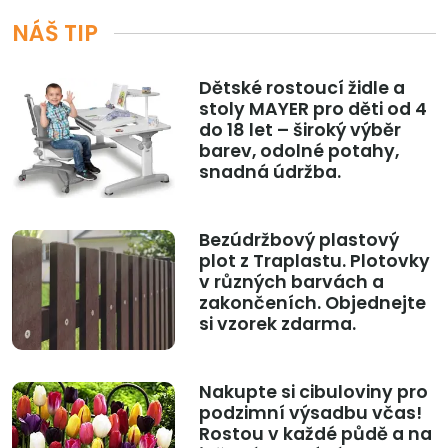
NÁŠ TIP
Dětské rostoucí židle a
stoly MAYER pro děti od 4
do 18 let – široký výběr
barev, odolné potahy,
snadná údržba.
Bezúdržbový plastový
plot z Traplastu. Plotovky
v různých barvách a
zakončeních. Objednejte
si vzorek zdarma.
Nakupte si cibuloviny pro
podzimní výsadbu včas!
Rostou v každé půdě a na