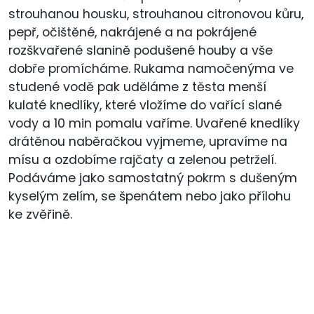
strouhanou housku, strouhanou citronovou kůru,
pepř, očištěné, nakrájené a na pokrájené
rozškvařené slanině podušené houby a vše
dobře promícháme. Rukama namočenýma ve
studené vodě pak uděláme z těsta menší
kulaté knedlíky, které vložíme do vařící slané
vody a 10 min pomalu vaříme. Uvařené knedlíky
drátěnou naběračkou vyjmeme, upravíme na
mísu a ozdobíme rajčaty a zelenou petrželí.
Podáváme jako samostatný pokrm s dušeným
kyselým zelím, se špenátem nebo jako přílohu
ke zvěřině.