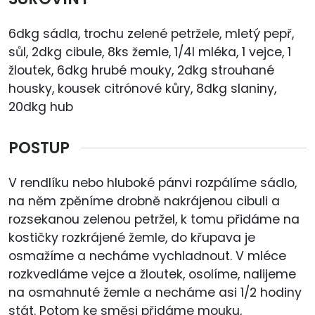
6dkg sádla, trochu zelené petržele, mletý pepř,
sůl, 2dkg cibule, 8ks žemle, 1/4l mléka, 1 vejce, 1
žloutek, 6dkg hrubé mouky, 2dkg strouhané
housky, kousek citrónové kůry, 8dkg slaniny,
20dkg hub
POSTUP
V rendlíku nebo hluboké pánvi rozpálíme sádlo,
na něm zpěníme drobně nakrájenou cibuli a
rozsekanou zelenou petržel, k tomu přidáme na
kostičky rozkrájené žemle, do křupava je
osmažíme a necháme vychladnout. V mléce
rozkvedláme vejce a žloutek, osolíme, nalijeme
na osmahnuté žemle a necháme asi 1/2 hodiny
stát. Potom ke směsi přidáme mouku,