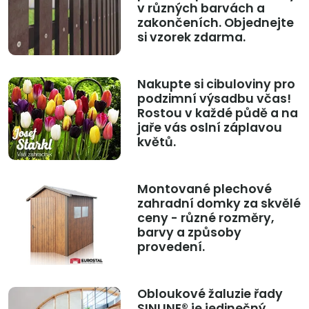
v různých barvách a
zakončeních. Objednejte
si vzorek zdarma.
Nakupte si cibuloviny pro
podzimní výsadbu včas!
Rostou v každé půdě a na
jaře vás oslní záplavou
květů.
Montované plechové
zahradní domky za skvělé
ceny - různé rozměry,
barvy a způsoby
provedení.
Obloukové žaluzie řady
SINLINE® je jedinečný