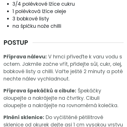
3/4 polévkové lžíce cukru
1 polévková lžíce oleje
3 bobkové listy
na špičku nože chilli
POSTUP
Příprava nálevu:
V hrnci přiveďte k varu vodu s
octem. Jakmile začne vřít, přidejte sůl, cukr, olej,
bobkové listy a chilli. Vařte ještě 2 minuty a poté
nechte nálev vychladnout.
Příprava špekáčků a cibule:
Špekáčky
oloupejte a nakrájejte na čtvrtky. Cibuli
oloupejte a nakrájejte na rovnoměrná kolečka.
Plnění sklenice:
Do vyčištěné pětilitrové
sklenice od okurek dejte asi 1 cm vysokou vrstvu