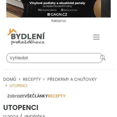
Reklama
DOMŮ
RECEPTY
PŘEDKRMY A CHUŤOVKY
UTOPENCI
Zobrazit
VŠE
ČLÁNKY
RECEPTY
UTOPENCI
1.1.2024
/
JINDŘIŠKA