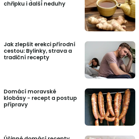
chřipku i další neduhy
Jak zlepšit erekci přírodní
cestou: Bylinky, strava a
tradiční recepty
Domácí moravské
klobásy - recept a postup
přípravy
Účinné domácí recepty