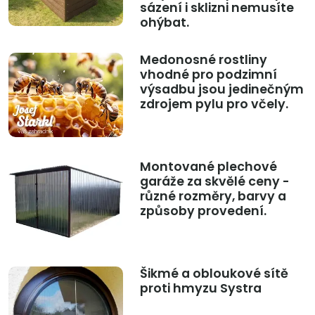
sázení i sklizni nemusíte
ohýbat.
Medonosné rostliny
vhodné pro podzimní
výsadbu jsou jedinečným
zdrojem pylu pro včely.
Montované plechové
garáže za skvělé ceny -
různé rozměry, barvy a
způsoby provedení.
Šikmé a obloukové sítě
proti hmyzu Systra