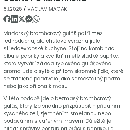
8.1.2026
/
VÁCLAV MACÁK
Maďarský bramborový guláš patří mezi
jednoduchá, ale chuťově výrazná jídla
středoevropské kuchyně. Stojí na kombinaci
cibule, papriky a kvalitní mleté sladké papriky,
která vytváří základ typického gulášového
aroma. Jde o syté a přitom skromné jídlo, které
se tradičně podávalo jako samostatný pokrm
nebo jako příloha k masu.
V této podobě jde o bezmasý bramborový
guláš, který lze snadno přizpůsobit – přidáním
kysaného zelí, zjemněním smetanou nebo
podáváním s vařeným masem. Důležité je
hlídat správný postup při práci s paprikou a