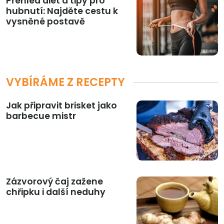
Přehled diet a tipy pro
hubnutí: Najděte cestu k
vysněné postavě
VYBÍRÁME Z RECEPTY
Jak připravit brisket jako
barbecue mistr
Zázvorový čaj zažene
chřipku i další neduhy