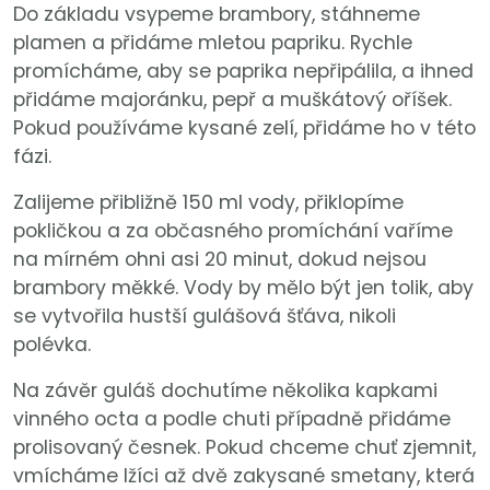
Do základu vsypeme brambory, stáhneme
plamen a přidáme mletou papriku. Rychle
promícháme, aby se paprika nepřipálila, a ihned
přidáme majoránku, pepř a muškátový oříšek.
Pokud používáme kysané zelí, přidáme ho v této
fázi.
Zalijeme přibližně 150 ml vody, přiklopíme
pokličkou a za občasného promíchání vaříme
na mírném ohni asi 20 minut, dokud nejsou
brambory měkké. Vody by mělo být jen tolik, aby
se vytvořila hustší gulášová šťáva, nikoli
polévka.
Na závěr guláš dochutíme několika kapkami
vinného octa a podle chuti případně přidáme
prolisovaný česnek. Pokud chceme chuť zjemnit,
vmícháme lžíci až dvě zakysané smetany, která