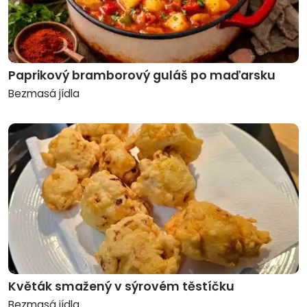
Paprikový bramborový guláš po maďarsku
Bezmasá jídla
Květák smažený v sýrovém těstíčku
Bezmasá jídla