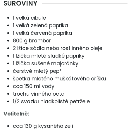
SUROVINY
1 velká cibule
1 velká zelená paprika
1 velká červená paprika
800 g brambor
2 lžíce sádla nebo rostlinného oleje
1 lžička mleté sladké papriky
1 lžička sušené majoránky
čerstvě mletý pepř
špetka mletého muškátového oříšku
cca 150 ml vody
trochu vinného octa
1/2 svazku hladkolisté petržele
Volitelně:
cca 130 g kysaného zelí