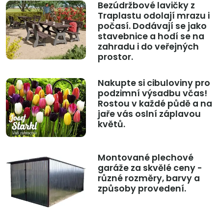
Bezúdržbové lavičky z
Traplastu odolají mrazu i
počasí. Dodávají se jako
stavebnice a hodí se na
zahradu i do veřejných
prostor.
Nakupte si cibuloviny pro
podzimní výsadbu včas!
Rostou v každé půdě a na
jaře vás oslní záplavou
květů.
Montované plechové
garáže za skvělé ceny -
různé rozměry, barvy a
způsoby provedení.