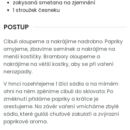
zakysaná smetana na zjemnění
1 stroužek česneku
POSTUP
Cibuli oloupeme a nakrájíme nadrobno. Papriky
omyjeme, zbavíme semínek a nakrájíme na
menší kostičky. Brambory oloupeme a
nakrájíme na větší kostky, aby se při vaření
nerozpadly.
V hrnci rozehřejeme 1 lžíci sádla a na mírném
ohni na něm zpěníme cibuli do sklovata. Po
změknutí přidáme papriky a krátce je
orestujeme. Na závěr vaření vmícháme zbylé
sádlo, které guláš chuťově zakulatí a zvýrazní
paprikové aroma.