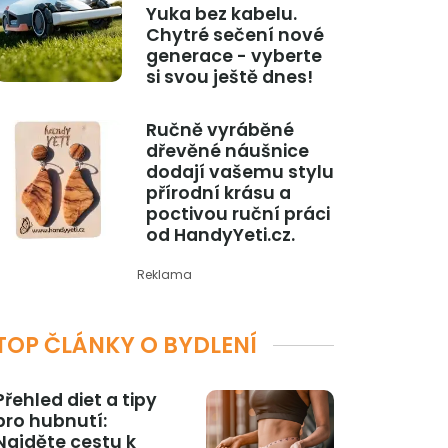
Yuka bez kabelu.
Chytré sečení nové
generace - vyberte
si svou ještě dnes!
Ručně vyráběné
dřevěné náušnice
dodají vašemu stylu
přírodní krásu a
poctivou ruční práci
od HandyYeti.cz.
Reklama
TOP ČLÁNKY O BYDLENÍ
Přehled diet a tipy
pro hubnutí:
Najděte cestu k