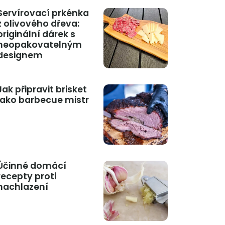
Servírovací prkénka
z olivového dřeva:
originální dárek s
neopakovatelným
designem
Jak připravit brisket
jako barbecue mistr
Účinné domácí
recepty proti
nachlazení