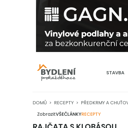
STAVBA
DOMŮ
RECEPTY
PŘEDKRMY A CHUŤO
Zobrazit
VŠE
ČLÁNKY
RECEPTY
RAJČATA S KLOBÁSOU