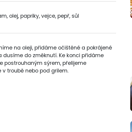
m, olej, papriky, vejce, pepř, sůl
ěníme na oleji, přidáme očištěné a pokrájené
 a dusíme do změknutí. Ke konci přidáme
e postrouhaným sýrem, přelijeme
 v troubě nebo pod grilem.