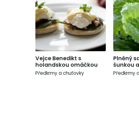
Vejce Benedikt s
Plněný sa
holandskou omáčkou
šunkou a
Předkrmy a chuťovky
Předkrmy a