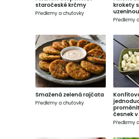
staročeské krčmy
krokety 
uzenino
Předkrmy a chuťovky
Předkrmy a
Smažená zelená rajčata
Konfitov
jednoduc
Předkrmy a chuťovky
proměnit
česnek v
Předkrmy a