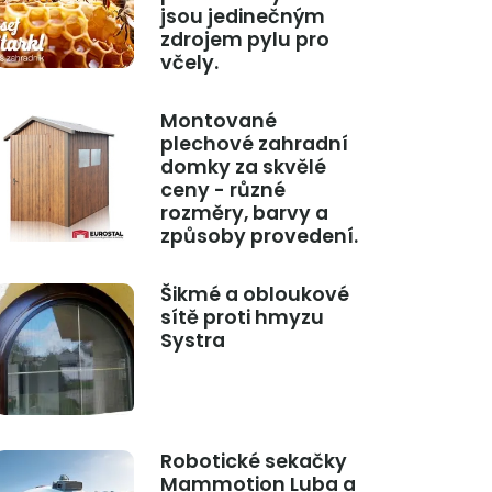
jsou jedinečným
zdrojem pylu pro
včely.
Montované
plechové zahradní
domky za skvělé
ceny - různé
rozměry, barvy a
způsoby provedení.
Šikmé a obloukové
sítě proti hmyzu
Systra
Robotické sekačky
Mammotion Luba a