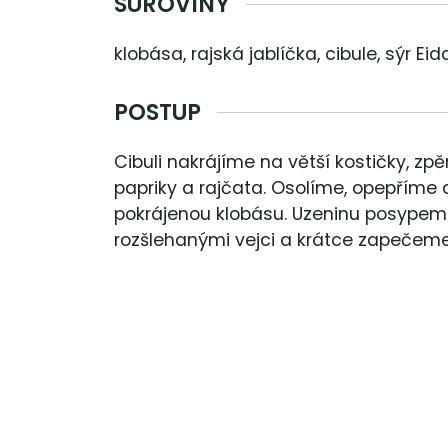
SUROVINY
klobása, rajská jablíčka, cibule, sýr Eida
POSTUP
Cibuli nakrájíme na větší kostičky, zp
papriky a rajčata. Osolíme, opepříme
pokrájenou klobásu. Uzeninu posypem
rozšlehanými vejci a krátce zapečeme