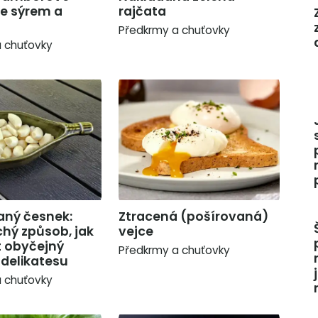
se sýrem a
rajčata
u
Předkrmy a chuťovky
 chuťovky
aný česnek:
Ztracená (pošírovaná)
hý způsob, jak
vejce
 obyčejný
Předkrmy a chuťovky
 delikatesu
 chuťovky