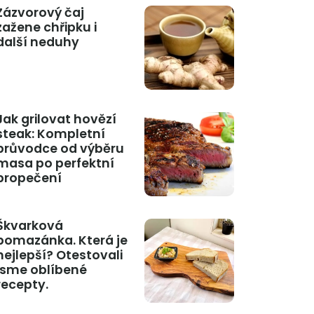
Zázvorový čaj
zažene chřipku i
další neduhy
Jak grilovat hovězí
steak: Kompletní
průvodce od výběru
masa po perfektní
propečení
Škvarková
pomazánka. Která je
nejlepší? Otestovali
jsme oblíbené
recepty.