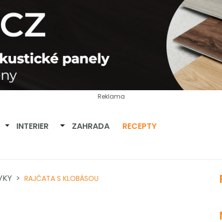
Reklama
Přepnout dropdown
Přepnout dropdown
INTERIER
ZAHRADA
RECEPTY
VKY
RAJČATA S KLOBÁSOU