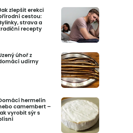
Jak zlepšit erekci
přírodní cestou:
Bylinky, strava a
tradiční recepty
Uzený úhoř z
domácí udírny
Domácí hermelín
nebo camembert –
jak vyrobit sýr s
plísní