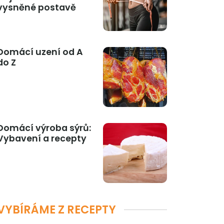
vysněné postavě
Domácí uzení od A
do Z
Domácí výroba sýrů:
Vybavení a recepty
VYBÍRÁME Z RECEPTY