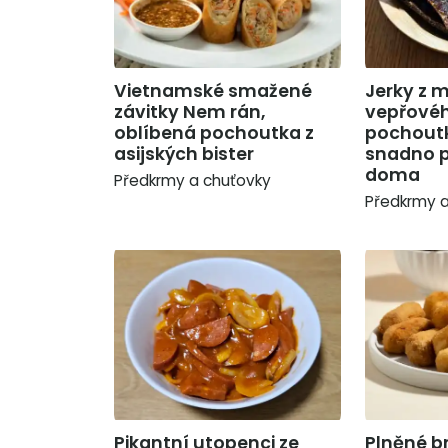
Vietnamské smažené
Jerky z 
závitky Nem rán,
vepřové
oblíbená pochoutka z
pochoutk
asijských bister
snadno p
doma
Předkrmy a chuťovky
Předkrmy a
Pikantní utopenci ze
Plněné 