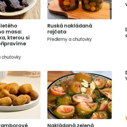
mletého
Ruská nakládaná
ho masa:
rajčata
a, kterou si
Předkrmy a chuťovky
řipravíme
 chuťovky
bramborové
Nakládaná zelená