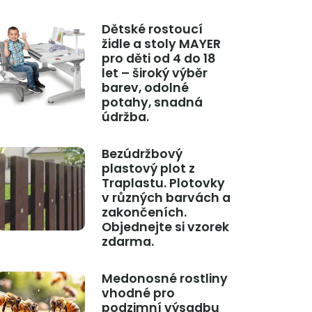
Dětské rostoucí
židle a stoly MAYER
pro děti od 4 do 18
let – široký výběr
barev, odolné
potahy, snadná
údržba.
Bezúdržbový
plastový plot z
Traplastu. Plotovky
v různých barvách a
zakončeních.
Objednejte si vzorek
zdarma.
Medonosné rostliny
vhodné pro
podzimní výsadbu