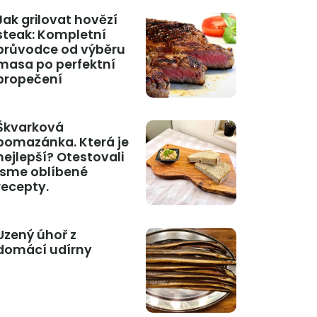
Jak grilovat hovězí
steak: Kompletní
průvodce od výběru
masa po perfektní
propečení
Škvarková
pomazánka. Která je
nejlepší? Otestovali
jsme oblíbené
recepty.
Uzený úhoř z
domácí udírny