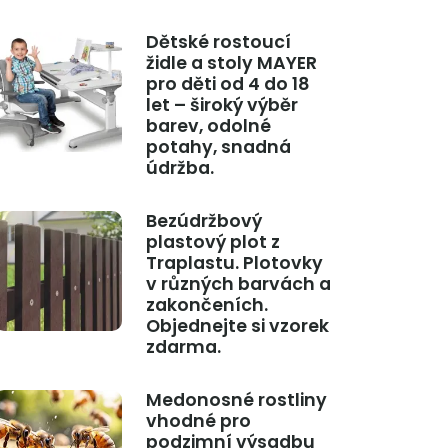
Dětské rostoucí
židle a stoly MAYER
pro děti od 4 do 18
let – široký výběr
barev, odolné
potahy, snadná
údržba.
Bezúdržbový
plastový plot z
Traplastu. Plotovky
v různých barvách a
zakončeních.
Objednejte si vzorek
zdarma.
Medonosné rostliny
vhodné pro
podzimní výsadbu