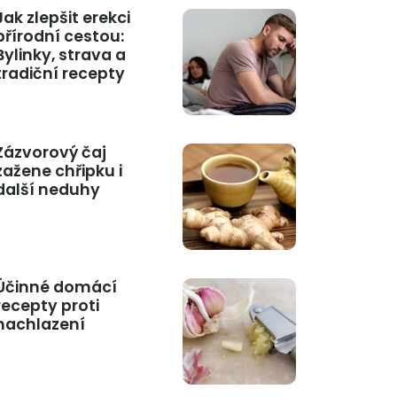
Jak zlepšit erekci
přírodní cestou:
Bylinky, strava a
tradiční recepty
Zázvorový čaj
zažene chřipku i
další neduhy
Účinné domácí
recepty proti
nachlazení