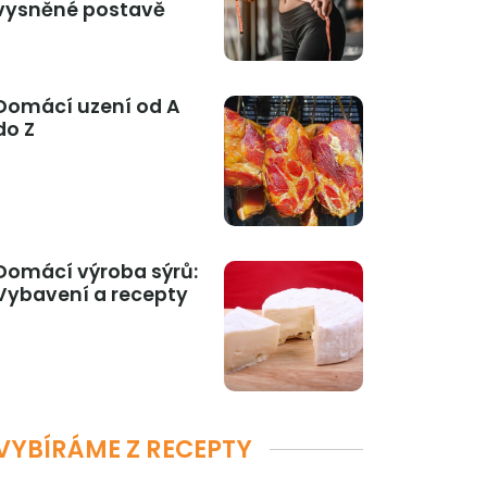
vysněné postavě
Domácí uzení od A
do Z
Domácí výroba sýrů:
Vybavení a recepty
VYBÍRÁME Z RECEPTY