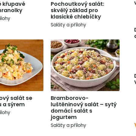
 křupavé
Pochoutkový salát:
hranolky
skvělý základ pro
klasické chlebíčky
ílohy
Saláty a přílohy
vý salát se
Bramborovo-
u a sýrem
luštěninový salát – sytý
domácí salát s
ílohy
jogurtem
Saláty a přílohy