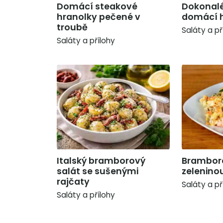
Domácí steakové
Dokonalé
hranolky pečené v
domácí 
troubě
Saláty a př
Saláty a přílohy
Italský bramborový
Bramboro
salát se sušenými
zelenino
rajčaty
Saláty a př
Saláty a přílohy