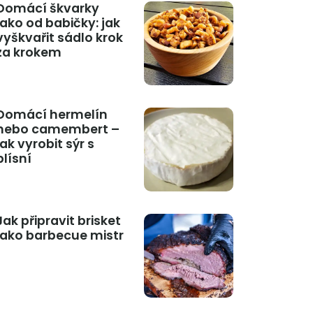
Domácí škvarky
jako od babičky: jak
vyškvařit sádlo krok
za krokem
Domácí hermelín
nebo camembert –
jak vyrobit sýr s
plísní
Jak připravit brisket
jako barbecue mistr