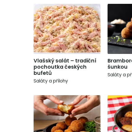
Vlašský salát – tradiční
Bramboro
pochoutka českých
šunkou
bufetů
Saláty a př
Saláty a přílohy