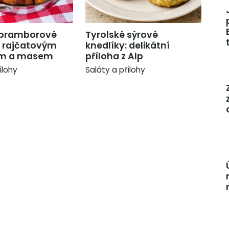
 bramborové
Tyrolské sýrové
s rajčatovým
knedlíky: delikátní
em a masem
příloha z Alp
ílohy
Saláty a přílohy