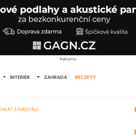
Reklama
Přepnout dropdown
Přepnout dropdown
INTERIER
ZAHRADA
RECEPTY
SALÁT Z EMENTÁLU