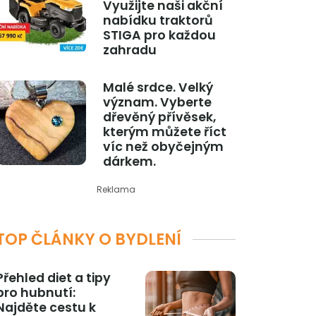
Využijte naši akční
nabídku traktorů
STIGA pro každou
zahradu
Malé srdce. Velký
význam. Vyberte
dřevěný přívěsek,
kterým můžete říct
víc než obyčejným
dárkem.
Reklama
TOP ČLÁNKY O BYDLENÍ
Přehled diet a tipy
pro hubnutí:
Najděte cestu k