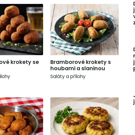
vé krokety se
Bramborové krokety s
houbami a slaninou
ílohy
Saláty a přílohy