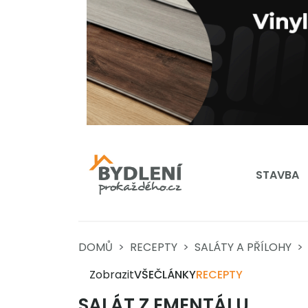
STAVBA
DOMŮ
RECEPTY
SALÁTY A PŘÍLOHY
Zobrazit
VŠE
ČLÁNKY
RECEPTY
SALÁT Z EMENTÁLU