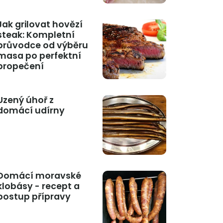
Jak grilovat hovězí
steak: Kompletní
průvodce od výběru
masa po perfektní
propečení
Uzený úhoř z
domácí udírny
Domácí moravské
klobásy - recept a
postup přípravy