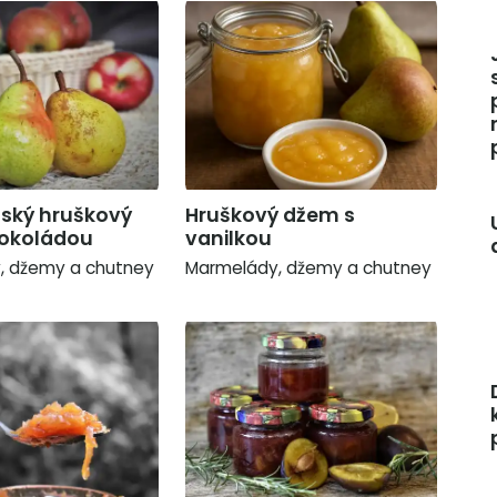
ský hruškový
Hruškový džem s
čokoládou
vanilkou
, džemy a chutney
Marmelády, džemy a chutney