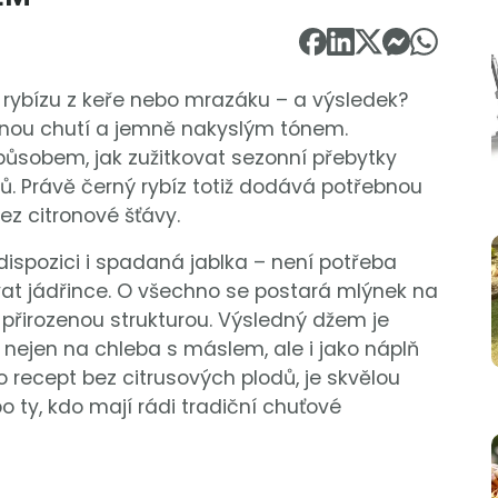
o rybízu z keře nebo mrazáku – a výsledek?
aznou chutí a jemně nakyslým tónem.
ůsobem, jak zužitkovat sezonní přebytky
sů. Právě černý rybíz totiž dodává potřebnou
ez citronové šťávy.
dispozici i spadaná jablka – není potřeba
vat jádřince. O všechno se postará mlýnek na
 přirozenou strukturou. Výsledný džem je
 nejen na chleba s máslem, ale i jako náplň
o recept bez citrusových plodů, je skvělou
bo ty, kdo mají rádi tradiční chuťové