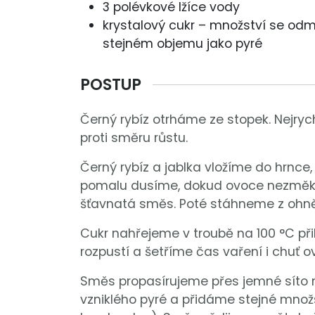
3 polévkové lžíce vody
krystalový cukr – množství se odm
stejném objemu jako pyré
POSTUP
Černý rybíz otrháme ze stopek. Nejrych
proti směru růstu.
Černý rybíz a jablka vložíme do hrnce,
pomalu dusíme, dokud ovoce nezměkn
šťavnatá směs. Poté stáhneme z ohn
Cukr nahřejeme v troubě na 100 °C přib
rozpustí a šetříme čas vaření i chuť 
Směs propasírujeme přes jemné síto
vzniklého pyré a přidáme stejné množ