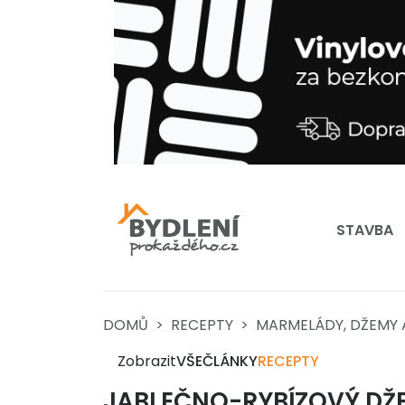
STAVBA
DOMŮ
RECEPTY
MARMELÁDY, DŽEMY 
Zobrazit
VŠE
ČLÁNKY
RECEPTY
JABLEČNO-RYBÍZOVÝ DŽ