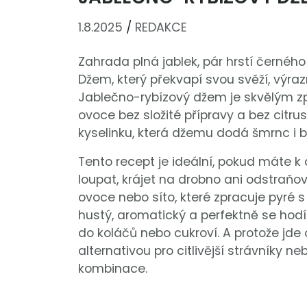
1.8.2025
/
REDAKCE
Zahrada plná jablek, pár hrstí černéh
Džem, který překvapí svou svěží, výr
Jablečno-rybízový džem je skvělým zp
ovoce bez složité přípravy a bez citru
kyselinku, která džemu dodá šmrnc i b
Tento recept je ideální, pokud máte k 
loupat, krájet na drobno ani odstraňo
ovoce nebo síto, které zpracuje pyré s
hustý, aromatický a perfektně se hodí
do koláčů nebo cukroví. A protože jde 
alternativou pro citlivější strávníky ne
kombinace.