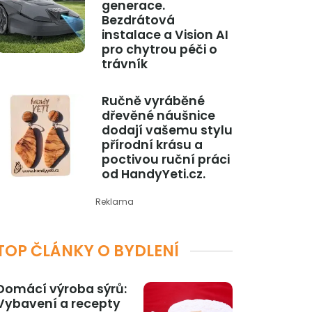
generace.
Bezdrátová
instalace a Vision AI
pro chytrou péči o
trávník
Ručně vyráběné
dřevěné náušnice
dodají vašemu stylu
přírodní krásu a
poctivou ruční práci
od HandyYeti.cz.
Reklama
TOP ČLÁNKY O BYDLENÍ
Domácí výroba sýrů:
Vybavení a recepty