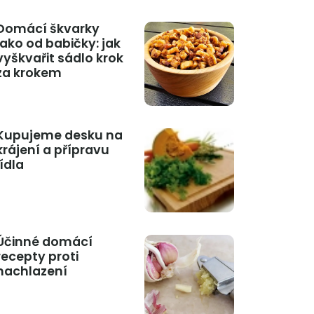
Domácí škvarky
jako od babičky: jak
vyškvařit sádlo krok
za krokem
Kupujeme desku na
krájení a přípravu
jídla
Účinné domácí
recepty proti
nachlazení