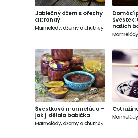
Jablečný džem s ořechy
Domácí p
a brandy
švestek: 
našich b
Marmelády, džemy a chutney
Marmelády
Švestková marmeláda –
Ostružin
jak ji dělala babička
Marmelády
Marmelády, džemy a chutney