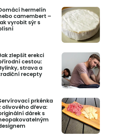
Domácí hermelín
nebo camembert –
jak vyrobit sýr s
plísní
Jak zlepšit erekci
přírodní cestou:
Bylinky, strava a
tradiční recepty
Servírovací prkénka
z olivového dřeva:
originální dárek s
neopakovatelným
designem