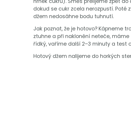
hrnek cukru). Směs přelijeme zpět do
dokud se cukr zcela nerozpustí. Poté
džem nedosáhne bodu tuhnutí.
Jak poznat, že je hotovo?
Kápneme tro
ztuhne a při naklonění neteče, máme 
řídký, vaříme další 2–3 minuty a test
Hotový džem nalijeme do horkých ster