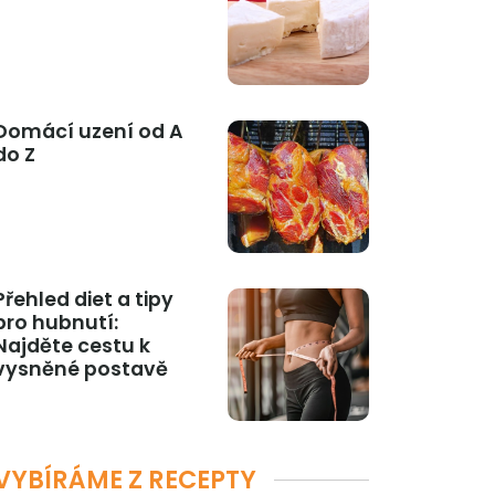
Domácí uzení od A
do Z
Přehled diet a tipy
pro hubnutí:
Najděte cestu k
vysněné postavě
VYBÍRÁME Z RECEPTY