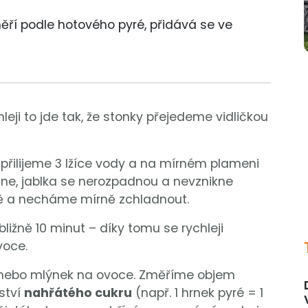
ěří podle hotového pyré, přidává se ve
leji to jde tak, že stonky přejedeme vidličkou
 přilijeme 3 lžíce vody a na mírném plameni
e, jablka se nerozpadnou a nevznikne
ě a necháme mírně zchladnout.
ližně 10 minut – díky tomu se rychleji
ovoce.
 nebo mlýnek na ovoce. Změříme objem
ství
nahřátého cukru
(např. 1 hrnek pyré = 1