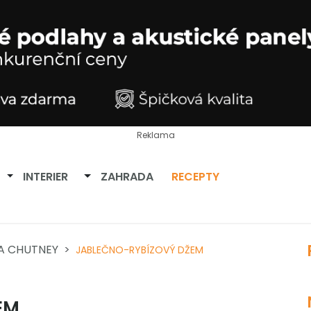
Reklama
Přepnout dropdown
Přepnout dropdown
INTERIER
ZAHRADA
RECEPTY
A CHUTNEY
JABLEČNO-RYBÍZOVÝ DŽEM
EM