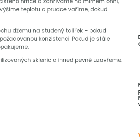
 čistého hrnce a zahříváme na mírném ohni,
 zvýšíme teplotu a prudce vaříme, dokud
chu džemu na studený talířek – pokud
požadovanou konzistenci. Pokud je stále
 opakujeme.
ilizovaných sklenic a ihned pevně uzavřeme.