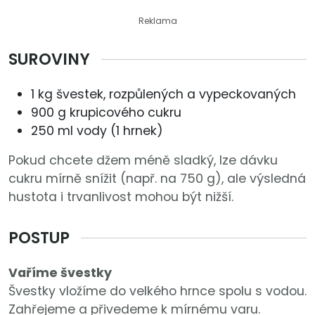
Reklama
SUROVINY
1 kg švestek, rozpůlených a vypeckovaných
900 g krupicového cukru
250 ml vody (1 hrnek)
Pokud chcete džem méně sladký, lze dávku
cukru mírně snížit (např. na 750 g), ale výsledná
hustota i trvanlivost mohou být nižší.
POSTUP
Vaříme švestky
Švestky vložíme do velkého hrnce spolu s vodou.
Zahřejeme a přivedeme k mírnému varu.