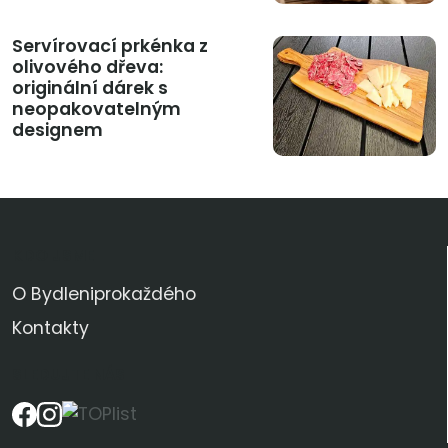
Servírovací prkénka z
olivového dřeva:
originální dárek s
neopakovatelným
designem
KDO JSME
O Bydleniprokaždého
Kontakty
SLEDUJTE NÁS