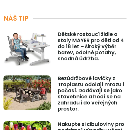
NÁŠ TIP
Dětské rostoucí židle a
stoly MAYER pro děti od 4
do 18 let – široký výběr
barev, odolné potahy,
snadná údržba.
Bezúdržbové lavičky z
Traplastu odolají mrazu i
počasí. Dodávají se jako
stavebnice a hodí se na
zahradu i do veřejných
prostor.
Nakupte si cibuloviny pro