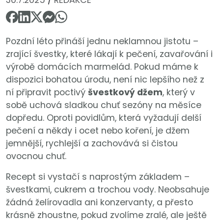
Pozdní léto přináší jednu neklamnou jistotu –
zrající švestky, které lákají k pečení, zavařování i
výrobě domácích marmelád. Pokud máme k
dispozici bohatou úrodu, není nic lepšího než z
ní připravit poctivý
švestkový džem
, který v
sobě uchová sladkou chuť sezóny na měsíce
dopředu. Oproti povidlům, která vyžadují delší
pečení a někdy i ocet nebo koření, je džem
jemnější, rychlejší a zachovává si čistou
ovocnou chuť.
Recept si vystačí s naprostým základem –
švestkami, cukrem a trochou vody. Neobsahuje
žádná želírovadla ani konzervanty, a přesto
krásně zhoustne, pokud zvolíme zralé, ale ještě