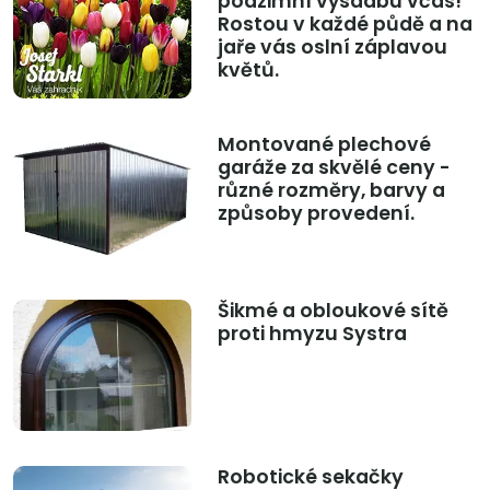
podzimní výsadbu včas!
Rostou v každé půdě a na
jaře vás oslní záplavou
květů.
Montované plechové
garáže za skvělé ceny -
různé rozměry, barvy a
způsoby provedení.
Šikmé a obloukové sítě
proti hmyzu Systra
Robotické sekačky