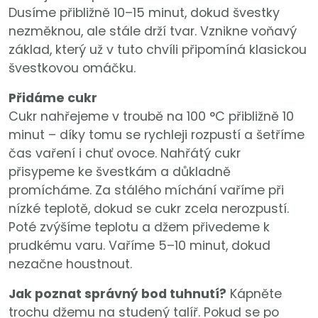
Dusíme přibližně 10–15 minut, dokud švestky
nezměknou, ale stále drží tvar. Vznikne voňavý
základ, který už v tuto chvíli připomíná klasickou
švestkovou omáčku.
Přidáme cukr
Cukr nahřejeme v troubě na 100 °C přibližně 10
minut – díky tomu se rychleji rozpustí a šetříme
čas vaření i chuť ovoce. Nahřátý cukr
přisypeme ke švestkám a důkladně
promícháme. Za stálého míchání vaříme při
nízké teplotě, dokud se cukr zcela nerozpustí.
Poté zvýšíme teplotu a džem přivedeme k
prudkému varu. Vaříme 5–10 minut, dokud
nezačne houstnout.
Jak poznat správný bod tuhnutí?
Kápněte
trochu džemu na studený talíř. Pokud se po