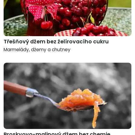
Třešňový džem bez želírovacího cukru
Marmelády, džemy a chutney
Broskvovo-malinový džem bez chemie