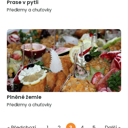
Prase v pytli
Předkrmy a chuťovky
Plněné žemle
Předkrmy a chuťovky
« Předchozí
1
2
3
4
5
Další »