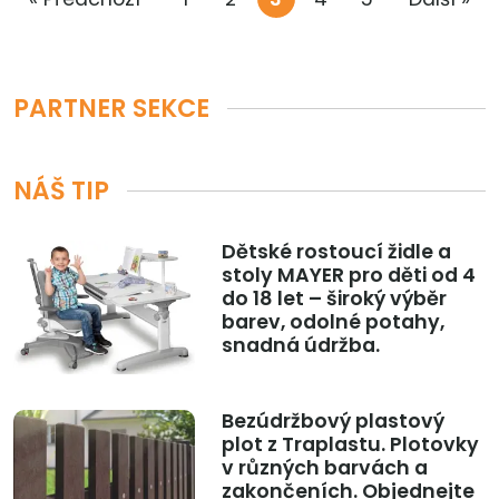
PARTNER SEKCE
NÁŠ TIP
Dětské rostoucí židle a
stoly MAYER pro děti od 4
do 18 let – široký výběr
barev, odolné potahy,
snadná údržba.
Bezúdržbový plastový
plot z Traplastu. Plotovky
v různých barvách a
zakončeních. Objednejte