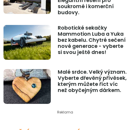
Elegantní řešení pro
soukromé i komerční
budovy.
Robotické sekačky
Mammotion Luba a Yuka
bez kabelu. Chytré sečení
nové generace - vyberte
si svou ještě dnes!
Malé srdce. Velký význam.
Vyberte dřevěný přívěsek,
kterým můžete říct víc
než obyčejným dárkem.
Reklama