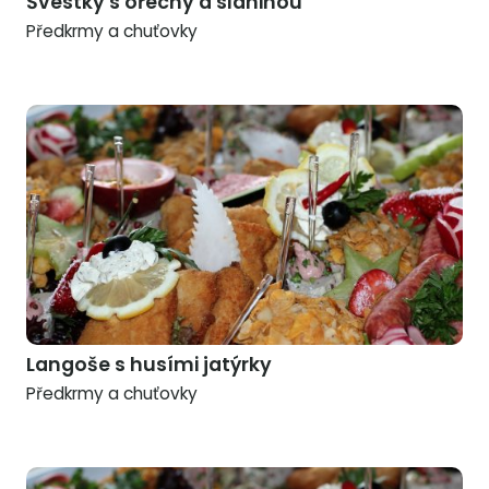
Švestky s ořechy a slaninou
Předkrmy a chuťovky
Langoše s husími jatýrky
Předkrmy a chuťovky