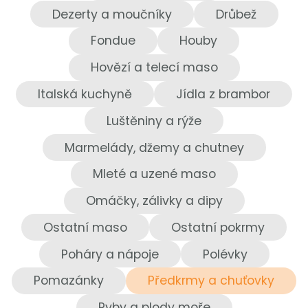
Dezerty a moučníky
Drůbež
Fondue
Houby
Hovězí a telecí maso
Italská kuchyně
Jídla z brambor
Luštěniny a rýže
Marmelády, džemy a chutney
Mleté a uzené maso
Omáčky, zálivky a dipy
Ostatní maso
Ostatní pokrmy
Poháry a nápoje
Polévky
Pomazánky
Předkrmy a chuťovky
Ryby a plody moře