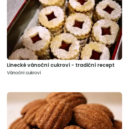
Linecké vánoční cukroví - tradiční recept
Vánoční cukroví