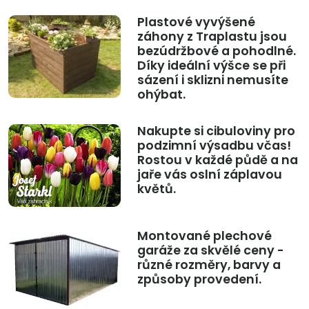
Plastové vyvýšené
záhony z Traplastu jsou
bezúdržbové a pohodlné.
Díky ideální výšce se při
sázení i sklizni nemusíte
ohýbat.
Nakupte si cibuloviny pro
podzimní výsadbu včas!
Rostou v každé půdě a na
jaře vás oslní záplavou
květů.
Montované plechové
garáže za skvělé ceny -
různé rozměry, barvy a
způsoby provedení.