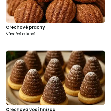
Ořechové pracny
Vánoční cukroví
Ořechová vosí hnízda