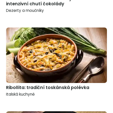
intenzivní chutí čokolády
Dezerty a moučníky
Ribollita: tradiční toskánská polévka
Italská kuchyně