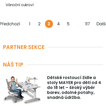
Vánoční cukroví
 Předchozí
1
2
3
4
5
…
117
Další
PARTNER SEKCE
NÁŠ TIP
Dětské rostoucí židle a
stoly MAYER pro děti od 4
do 18 let – široký výběr
barev, odolné potahy,
snadná údržba.