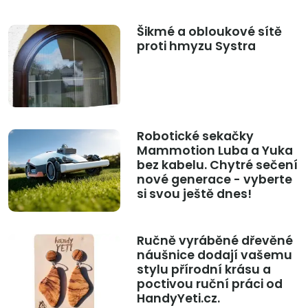
Šikmé a obloukové sítě
proti hmyzu Systra
Robotické sekačky
Mammotion Luba a Yuka
bez kabelu. Chytré sečení
nové generace - vyberte
si svou ještě dnes!
Ručně vyráběné dřevěné
náušnice dodají vašemu
stylu přírodní krásu a
poctivou ruční práci od
HandyYeti.cz.