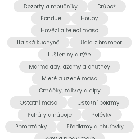
Dezerty a moučníky
Drůbež
Fondue
Houby
Hovězí a telecí maso
Italská kuchyně
Jídla z brambor
Luštěniny a rýže
Marmelády, džemy a chutney
Mleté a uzené maso
Omáčky, zálivky a dipy
Ostatní maso
Ostatní pokrmy
Poháry a nápoje
Polévky
Pomazánky
Předkrmy a chuťovky
Ryby a plody moře