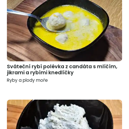
Sváteční rybí polévka z candáta s mlíčím,
jikrami a rybími knedlíčky
Ryby a plody moře